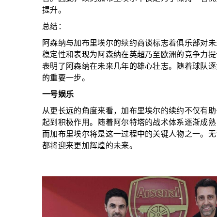
提升。
总结：
阿森纳与加布里埃尔的续约商谈标志着俱乐部对未
稳定性和表现为阿森纳在英超乃至欧洲的竞争力提
表明了阿森纳在未来几年的雄心壮志。随着球队逐
的重要一步。
一号娱乐
从更长远的角度来看，加布里埃尔的续约不仅有助
起到积极作用。随着阿尔特塔的战术体系逐渐成熟
而加布里埃尔将是这一过程中的关键人物之一。无
都将迎来更加辉煌的未来。