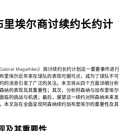
布里埃尔商讨续约长约计
iel Magalhães）商讨续约长约计划这一重要事件进行
布里埃尔近年来在球队的表现可圈可点，成为了球队不可
约的消息引发了广泛的关注。本文将从四个方面详细分析
森纳的表现及其重要性；其次，分析阿森纳与加布里埃尔
面临的挑战与机遇；最后，展望这一续约对阿森纳未来发
，本文旨在全面呈现阿森纳续约加布里埃尔的重要性及其
现及其重要性