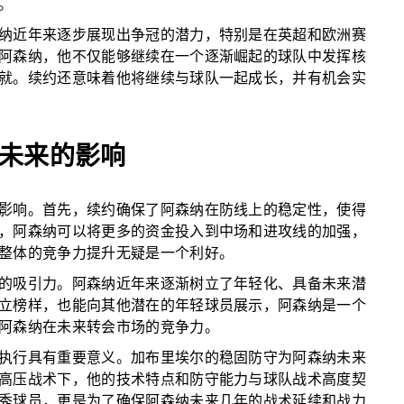
。
纳近年来逐步展现出争冠的潜力，特别是在英超和欧洲赛
阿森纳，他不仅能够继续在一个逐渐崛起的球队中发挥核
就。续约还意味着他将继续与球队一起成长，并有机会实
纳未来的影响
影响。首先，续约确保了阿森纳在防线上的稳定性，使得
，阿森纳可以将更多的资金投入到中场和进攻线的加强，
整体的竞争力提升无疑是一个利好。
的吸引力。阿森纳近年来逐渐树立了年轻化、具备未来潜
立榜样，也能向其他潜在的年轻球员展示，阿森纳是一个
阿森纳在未来转会市场的竞争力。
执行具有重要意义。加布里埃尔的稳固防守为阿森纳未来
高压战术下，他的技术特点和防守能力与球队战术高度契
秀球员，更是为了确保阿森纳未来几年的战术延续和战力