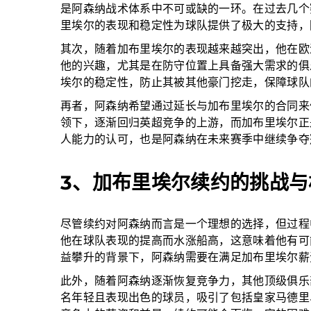
是阿森纳战术体系中不可或缺的一环。在过去几个
里埃尔的表现和稳定性为球队提供了极大的支持，
其次，随着加布里埃尔的表现越来越突出，他在欧
他的兴趣，尤其是在防守位置上具备强大需求的俱
埃尔的稳定性，防止其被其他豪门挖走，保障球队
再者，阿森纳希望通过延长与加布里埃尔的合同来
领下，逐渐回归英超竞争的上游，而加布里埃尔正
人能力的认可，也是阿森纳在未来赛季中继续争夺
3、加布里埃尔续约的挑战与
尽管续约对阿森纳而言是一个理想的选择，但过程
他在球队表现的提高而水涨船高，这意味着他有可
益攀升的背景下，阿森纳需要在满足加布里埃尔薪
此外，随着阿森纳逐渐恢复竞争力，其他顶级俱乐
名年轻且表现出色的球员，吸引了包括皇家马德里