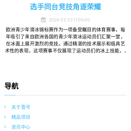
选手同台竞技角逐荣耀
2026-02-03 11:06:00
欧洲青少年滑冰锦标赛作为一项备受瞩目的体育赛事，每
年吸引了来自欧洲各国的青少年滑冰运动员们汇聚一堂，
在冰面上展开激烈的竞技。通过精湛的技术展示和极具艺
术性的表现，这项赛事不仅展现了运动员们的冰上技能，...
导航
关于壹号
精品项目
资讯中心