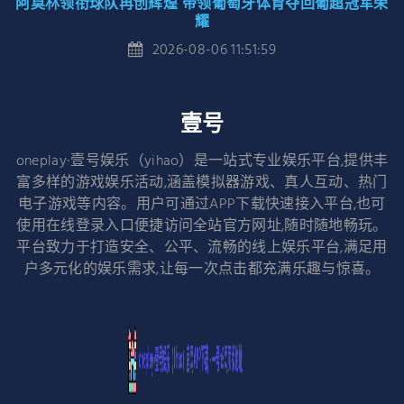
阿莫林领衔球队再创辉煌 带领葡萄牙体育夺回葡超冠军荣
耀
2026-08-06 11:51:59
壹号
oneplay·壹号娱乐（yihao）是一站式专业娱乐平台,提供丰
富多样的游戏娱乐活动,涵盖模拟器游戏、真人互动、热门
电子游戏等内容。用户可通过APP下载快速接入平台,也可
使用在线登录入口便捷访问全站官方网址,随时随地畅玩。
平台致力于打造安全、公平、流畅的线上娱乐平台,满足用
户多元化的娱乐需求,让每一次点击都充满乐趣与惊喜。