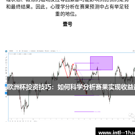
理状态、教练的临场反应等因素都可能影响到比赛的走势
和最终结果。因此，心理学分析在赛果预测中占有举足轻
重的地位。
壹号