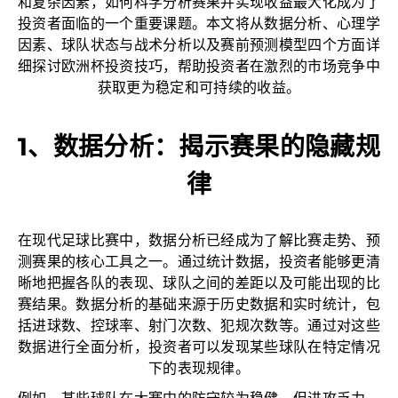
和复杂因素，如何科学分析赛果并实现收益最大化成为了
投资者面临的一个重要课题。本文将从数据分析、心理学
因素、球队状态与战术分析以及赛前预测模型四个方面详
细探讨欧洲杯投资技巧，帮助投资者在激烈的市场竞争中
获取更为稳定和可持续的收益。
1、数据分析：揭示赛果的隐藏规
律
在现代足球比赛中，数据分析已经成为了解比赛走势、预
测赛果的核心工具之一。通过统计数据，投资者能够更清
晰地把握各队的表现、球队之间的差距以及可能出现的比
赛结果。数据分析的基础来源于历史数据和实时统计，包
括进球数、控球率、射门次数、犯规次数等。通过对这些
数据进行全面分析，投资者可以发现某些球队在特定情况
下的表现规律。