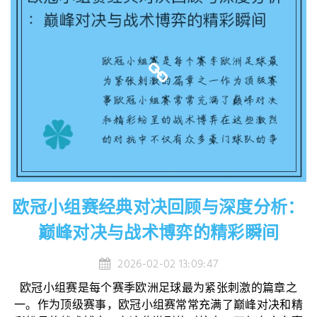
欧冠小组赛经典对决回顾与深度分析：
巅峰对决与战术博弈的精彩瞬间
2026-02-02 13:09:47
欧冠小组赛是每个赛季欧洲足球最为紧张刺激的篇章之
一。作为顶级赛事，欧冠小组赛常常充满了巅峰对决和精