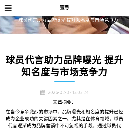
壹号
首页
资讯中心
球员代言助力品牌曝光 提升知名度与市场竞争力
球员代言助力品牌曝光 提升
知名度与市场竞争力
2026-02-07 13:03:24
文章摘要：
在当今竞争激烈的市场中，品牌曝光和知名度的提升已经
成为企业成功的关键因素之一。尤其是在体育领域，球员
代言逐渐成为品牌营销中不可忽视的手段。通过球员代