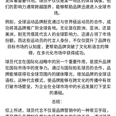
发挥着重要作用。球员不仅仅是某一地区的体育偶像，他
们的影响力通常跨越国界，能够帮助品牌迅速进入全球市
场。
例如，全球运动品牌耐克通过与世界级运动员的合作，成
功将其品牌推广到全球各地。无论是在欧洲、亚洲，还是
美洲，耐克凭借其代言人的全球影响力，迅速占领了市场
份额。而这些运动员的代言人身份，不仅仅提升了品牌在
目标市场的认知度，更帮助品牌突破了文化和语言的障
碍，在多元化市场中获得成功。
球员代言在国际化战略中的另一个重要作用，是提升品牌
在国际市场中的竞争力。通过与国际知名球员的合作，品
牌能够获得在全球范围内的媒体曝光，增加品牌的全球话
语权。这种代言模式，使品牌能够在跨文化的传播中有效
打破市场壁垒，为企业在全球市场中的长远发展打下坚实
的基础。
总结：
综上所述，球员代言不仅是品牌营销中的一种常见手段，