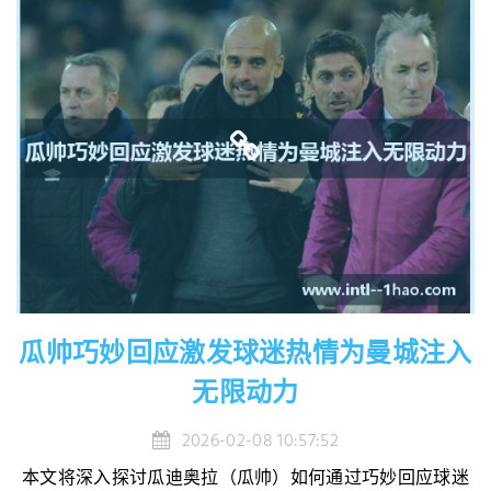
瓜帅巧妙回应激发球迷热情为曼城注入
无限动力
2026-02-08 10:57:52
本文将深入探讨瓜迪奥拉（瓜帅）如何通过巧妙回应球迷