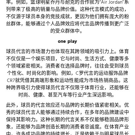
率。例如，篮球明星乔丹与耐克的合作就为“Air Jordan”系
列带来了极高的销量与品牌价值。这种代言模式的成功，
不仅源于球员本身的竞技成就，更因为他们拥有庞大的粉
丝群体，能够通过个人品牌效应将代言品牌传播到更广泛
的受众群体中。
one play
球员代言的市场潜力也体现在其跨领域的吸引力上。体育
不仅仅是一个娱乐项目，它与时尚、生活方式、健康等多
个领域紧密相关。消费者在选择品牌时，往往会受到球员
个性化、时尚化的影响。例如，C罗代言的运动服饰品牌
CR7就凭借其高端形象和运动性能成为市场热销商品。这
种跨界吸引力使得球员代言不仅限于体育行业，还能够在
时尚、健康、甚至汽车等行业产生深远影响。
此外，球员的代言效应还与品牌的长期价值紧密相关。优
秀的球员代言人能够通过持续合作，在多年的品牌建设中
保持其影响力。这种长期的代言关系不仅能够稳固品牌形
象，还能够为品牌创造长期的消费者忠诚度。在体育产业
中，许多成功品牌的持续增长，正是依赖于与明星球员长