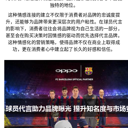
独特的地位。
这种情感连接的建立不仅限于消费者对品牌的忠诚度提
升，还能够为品牌带来更深层次的用户粘性。在球员代言
的影响下，消费者往往会将品牌视为自己生活的一部分，
甚至会在购买决策时因情感的驱动而优先选择代言品牌。
这种情感化的营销策略，使得品牌不仅在商业上取得成
功，更在消费者心中建立起了长久的好感和信任。