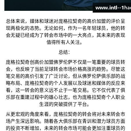
总体来说，媒体和球迷对庞格拉契奇的高价加盟的评价呈
现两极化的态势。无论如何，作为一名年轻球员，他的转
会无疑已经成为了转会市场中的一大亮点，其未来的表现
值得所有人关注。
总结：
庞格拉契奇创高价加盟佛罗伦萨不仅是一笔重要的球员转
会，也反映了当前足球转会市场价格高涨的趋势。尽管这
笔交易的高价引发了广泛讨论，但从佛罗伦萨俱乐部的战
略布局、庞格拉契奇的个人发展以及球迷和媒体的反应来
看，这一转会的意义远不止于一笔交易。它不仅代表了俱
乐部在重建过程中的雄心壮志，也为庞格拉契奇个人职业
生涯的突破提供了平台。
从更宏观的角度来看，庞格拉契奇的转会将对未来转会市
场产生深远影响。随着各大俱乐部在青训和潜力球员方面
的投资不断增加，未来的转会市场可能会更加注重球员的