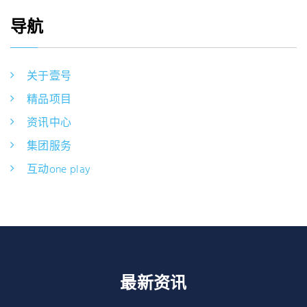
导航
关于壹号
精品项目
资讯中心
集团服务
互动one play
最新资讯