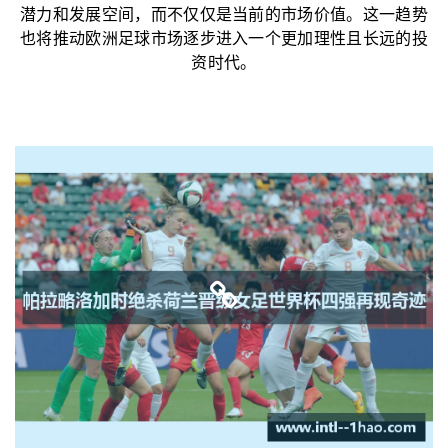
潜力和发展空间，而不仅仅是当前的市场价值。这一趋势
也将推动欧洲足球市场逐步进入一个更加理性且长远的投
资时代。