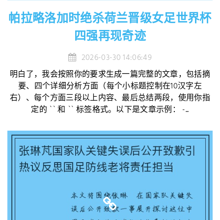
帕拉略洛加时绝杀荷兰晋级女足世界杯
四强再现奇迹
2026-03-30 14:06:49
明白了，我会按照你的要求生成一篇完整的文章，包括摘
要、四个详细分析方面（每个小标题控制在10汉字左
右）、每个方面三段以上内容、最后总结两段，使用你指
定的 `` 和 `` 标签格式。以下是文章示例： -...