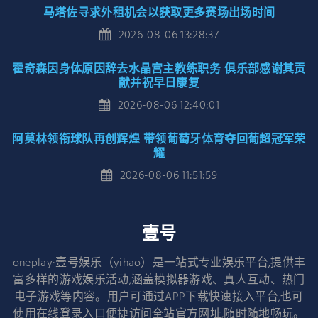
马塔佐寻求外租机会以获取更多赛场出场时间
2026-08-06 13:28:37
霍奇森因身体原因辞去水晶宫主教练职务 俱乐部感谢其贡
献并祝早日康复
2026-08-06 12:40:01
阿莫林领衔球队再创辉煌 带领葡萄牙体育夺回葡超冠军荣
耀
2026-08-06 11:51:59
壹号
oneplay·壹号娱乐（yihao）是一站式专业娱乐平台,提供丰
富多样的游戏娱乐活动,涵盖模拟器游戏、真人互动、热门
电子游戏等内容。用户可通过APP下载快速接入平台,也可
使用在线登录入口便捷访问全站官方网址,随时随地畅玩。