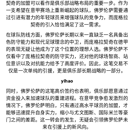
契奇的加盟可以看作是俱乐部战略布局的重要一步。作为
一支希望在意甲赛场上重新崛起的球队，佛罗伦萨需要通
过引进有潜力的年轻球员来增强球队的竞争力，而庞格拉
契奇的引入恰恰满足了这一需求。
在球队防线方面，佛罗伦萨长期以来一直缺乏一名具备出
色防守能力和现代足球理念的中卫，而庞格拉契奇在德甲
的表现无疑让他成为了这个位置的理想人选。佛罗伦萨不
仅看中了庞格拉契奇的防守实力，还对他的球场智商、站
位意识以及对抗能力给予了高度评价。因此，这笔交易不
仅是一次单纯的引援，更是俱乐部长期战略的一部分。
yihao
同时，佛罗伦萨的这笔高价签约也表明，俱乐部愿意通过
资金投入来加速球队的重建进程。在意甲竞争愈发激烈的
情况下，佛罗伦萨明白，只有通过高水平球员的加盟，才
能够迅速提升自身实力，缩小与尤文图斯、国际米兰等豪
门之间的差距。这一转会的发生，无疑会引领佛罗伦萨未
来在引援上的新风向。