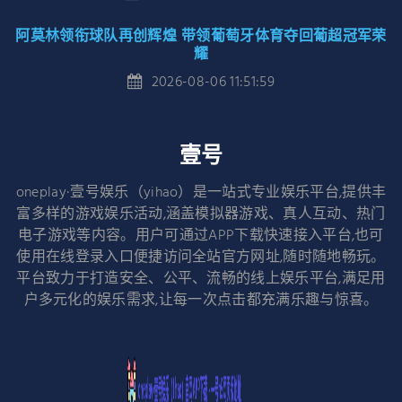
阿莫林领衔球队再创辉煌 带领葡萄牙体育夺回葡超冠军荣
耀
2026-08-06 11:51:59
壹号
oneplay·壹号娱乐（yihao）是一站式专业娱乐平台,提供丰
富多样的游戏娱乐活动,涵盖模拟器游戏、真人互动、热门
电子游戏等内容。用户可通过APP下载快速接入平台,也可
使用在线登录入口便捷访问全站官方网址,随时随地畅玩。
平台致力于打造安全、公平、流畅的线上娱乐平台,满足用
户多元化的娱乐需求,让每一次点击都充满乐趣与惊喜。