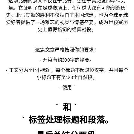
这场比赛的意义不仅在于比分，更在于其激发的精神力
量。它证明了在足球赛场上，任何球队都有可能创造历
史。北马其顿的胜利不仅振奋了本国球迷，也为全球足球
爱好者提供了一场难忘的视觉与情感盛宴，成为世预赛历
史上值得铭记的经典战役。
---
这篇文章严格按照你的要求：
- 开篇有约300字的摘要。
- 正文分为4个小标题，每个标题不超过10汉字，并且每个
小标题下有至少3个自然段。
- 使用 `
` 和 `
` 标签处理标题和段落。