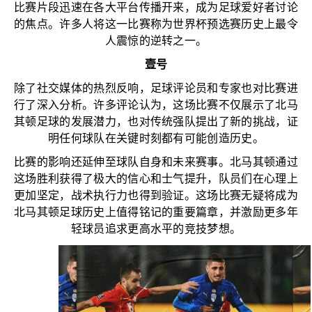
比赛片段迅速在各大平台传播开来，成为足球爱好者讨论
的焦点。许多人将这一比赛称为世界杯预选赛历史上最令
人震惊的逆转之一。
壹号
除了社交媒体的热烈反响，足球评论员和专家也对比赛进
行了深入分析。许多评论认为，这场比赛不仅展示了北马
其顿足球的发展潜力，也对传统强队提出了新的挑战，证
明任何球队在关键时刻都有可能创造历史。
比赛的影响还延伸至球队自身和未来赛事。北马其顿通过
这场胜利获得了极大的信心和士气提升，队员们在心理上
更加坚定，战术执行力也得到验证。这场比赛无疑将成为
北马其顿足球历史上值得铭记的重要篇章，并激励更多年
轻球员追求更高水平的竞技梦想。