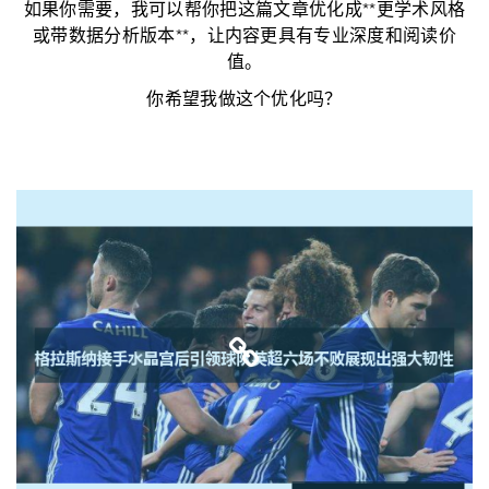
如果你需要，我可以帮你把这篇文章优化成**更学术风格
或带数据分析版本**，让内容更具有专业深度和阅读价
值。
你希望我做这个优化吗？