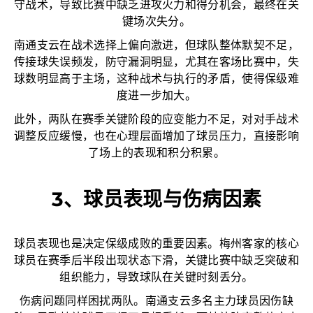
守战术，导致比赛中缺乏进攻火力和得分机会，最终在关
键场次失分。
南通支云在战术选择上偏向激进，但球队整体默契不足，
传接球失误频发，防守漏洞明显，尤其在客场比赛中，失
球数明显高于主场，这种战术与执行的矛盾，使得保级难
度进一步加大。
此外，两队在赛季关键阶段的应变能力不足，对对手战术
调整反应缓慢，也在心理层面增加了球员压力，直接影响
了场上的表现和积分积累。
3、球员表现与伤病因素
球员表现也是决定保级成败的重要因素。梅州客家的核心
球员在赛季后半段出现状态下滑，关键比赛中缺乏突破和
组织能力，导致球队在关键时刻丢分。
伤病问题同样困扰两队。南通支云多名主力球员因伤缺