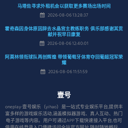
马塔佐寻求外租机会以获取更多赛场出场时间
2026-08-06 13:28:37
霍奇森因身体原因辞去水晶宫主教练职务 俱乐部感谢其贡
献并祝早日康复
2026-08-06 12:40:01
阿莫林领衔球队再创辉煌 带领葡萄牙体育夺回葡超冠军荣
耀
2026-08-06 11:51:59
壹号
oneplay·壹号娱乐（yihao）是一站式专业娱乐平台,提供丰
富多样的游戏娱乐活动,涵盖模拟器游戏、真人互动、热门
电子游戏等内容。用户可通过APP下载快速接入平台,也可
使用在线登录入口便捷访问全站官方网址,随时随地畅玩。