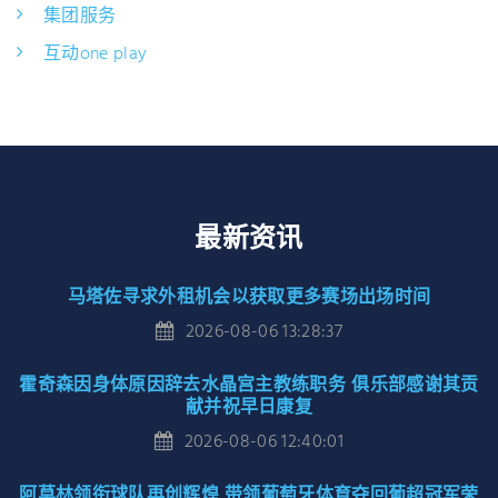
集团服务
互动one play
最新资讯
马塔佐寻求外租机会以获取更多赛场出场时间
2026-08-06 13:28:37
霍奇森因身体原因辞去水晶宫主教练职务 俱乐部感谢其贡
献并祝早日康复
2026-08-06 12:40:01
阿莫林领衔球队再创辉煌 带领葡萄牙体育夺回葡超冠军荣