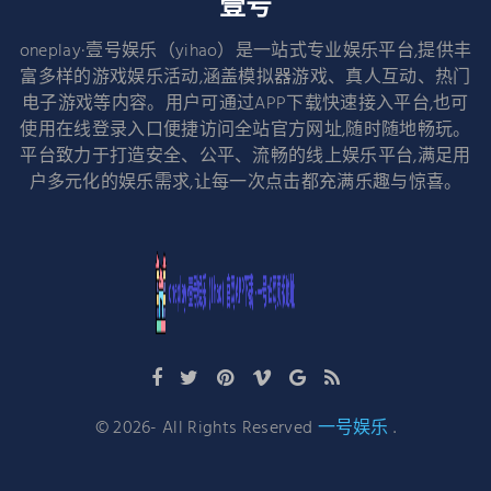
壹号
oneplay·壹号娱乐（yihao）是一站式专业娱乐平台,提供丰
富多样的游戏娱乐活动,涵盖模拟器游戏、真人互动、热门
电子游戏等内容。用户可通过APP下载快速接入平台,也可
使用在线登录入口便捷访问全站官方网址,随时随地畅玩。
平台致力于打造安全、公平、流畅的线上娱乐平台,满足用
户多元化的娱乐需求,让每一次点击都充满乐趣与惊喜。
©
2026
- All Rights Reserved
一号娱乐
.