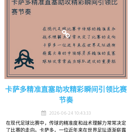
卡萨多精准直塞助攻精彩瞬间引领比赛
节奏
2026-06-24 10:43:33
在现代足球比赛中，传球的精准度和战术理解力常常决定
了比赛的走向。卡萨多，一位近年来在世界足坛逐渐崭露