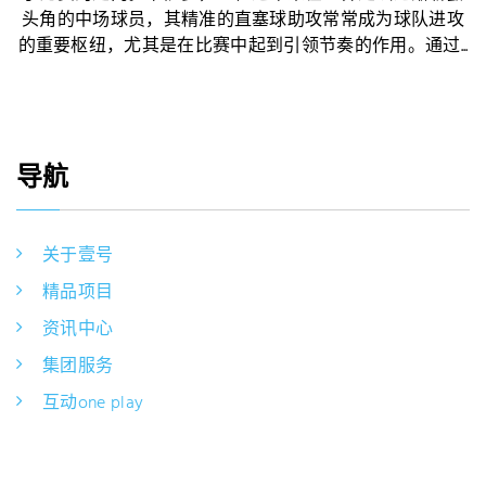
头角的中场球员，其精准的直塞球助攻常常成为球队进攻
的重要枢纽，尤其是在比赛中起到引领节奏的作用。通过...
导航
关于壹号
精品项目
资讯中心
集团服务
互动one play