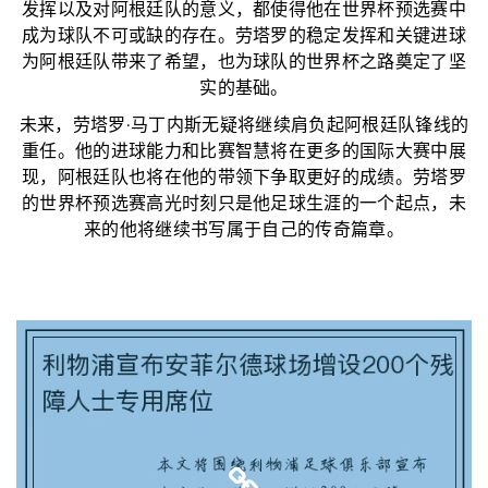
发挥以及对阿根廷队的意义，都使得他在世界杯预选赛中
成为球队不可或缺的存在。劳塔罗的稳定发挥和关键进球
为阿根廷队带来了希望，也为球队的世界杯之路奠定了坚
实的基础。
未来，劳塔罗·马丁内斯无疑将继续肩负起阿根廷队锋线的
重任。他的进球能力和比赛智慧将在更多的国际大赛中展
现，阿根廷队也将在他的带领下争取更好的成绩。劳塔罗
的世界杯预选赛高光时刻只是他足球生涯的一个起点，未
来的他将继续书写属于自己的传奇篇章。