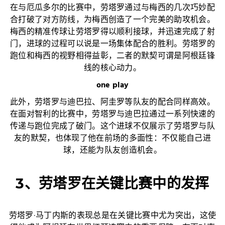
在与厄瓜多尔的比赛中，劳塔罗通过与梅西的几次巧妙配
合打破了对方防线，为梅西创造了一个完美的助攻机会。
梅西的精准传球让劳塔罗得以顺利接球，并迅速完成了射
门，进球的过程可以说是一场集体配合的胜利。劳塔罗的
跑位和梅西的视野相得益彰，二者的默契可谓是阿根廷锋
线的核心动力。
one play
此外，劳塔罗与迪巴拉、阿圭罗等队友的配合同样高效。
在面对智利的比赛中，劳塔罗与迪巴拉通过一系列快速的
传递与跑位完成了破门。这个进球不仅展示了劳塔罗与队
友的默契，也体现了他在前场的多面性：不仅能自己进
球，还能为队友创造机会。
3、劳塔罗在关键比赛中的发挥
劳塔罗·马丁内斯的表现总是在关键比赛中尤为突出，这使