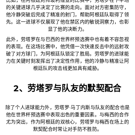
比如，在阿根廷对阵玻利维亚的比赛中，劳塔罗在下半场
的关键进球几乎决定了比赛的走向。面对对方密集防守，
他冷静突破后完成了精准的射门，帮助阿根廷队取得了领
先。这一进球不仅展现了他在禁区内的敏锐洞察力，也彰
显了他的决断力。
此外，劳塔罗在与巴西的世界杯预选赛中也有着不容忽视
的表现。在这场比赛中，他凭借一次快速反击中的远射攻
破了对方球门，为阿根廷队锁定了胜局。劳塔罗的进球能
力在关键时刻发挥出了决定性作用，他的冷静与精准让阿
根廷队的攻击线更加具有威胁。
2、劳塔罗与队友的默契配合
除了个人进球能力外，劳塔罗·马丁内斯与队友的配合也是
他在世界杯预选赛中表现出色的重要因素。与梅西的合作
尤为突出，作为阿根廷的双核心，劳塔罗与梅西在场上的
默契配合时常让对手防不胜防。