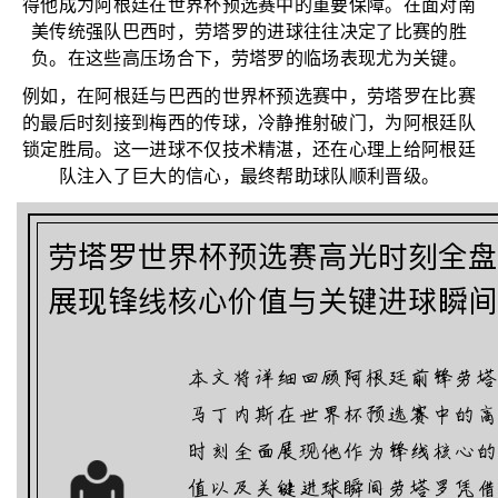
得他成为阿根廷在世界杯预选赛中的重要保障。在面对南
美传统强队巴西时，劳塔罗的进球往往决定了比赛的胜
负。在这些高压场合下，劳塔罗的临场表现尤为关键。
例如，在阿根廷与巴西的世界杯预选赛中，劳塔罗在比赛
的最后时刻接到梅西的传球，冷静推射破门，为阿根廷队
锁定胜局。这一进球不仅技术精湛，还在心理上给阿根廷
队注入了巨大的信心，最终帮助球队顺利晋级。