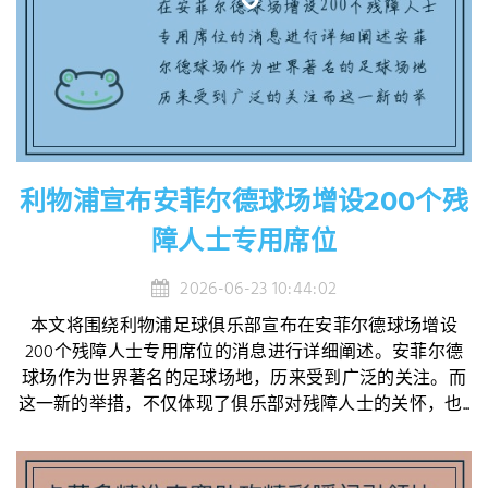
利物浦宣布安菲尔德球场增设200个残
障人士专用席位
2026-06-23 10:44:02
本文将围绕利物浦足球俱乐部宣布在安菲尔德球场增设
200个残障人士专用席位的消息进行详细阐述。安菲尔德
球场作为世界著名的足球场地，历来受到广泛的关注。而
这一新的举措，不仅体现了俱乐部对残障人士的关怀，也...