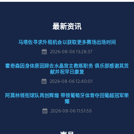
最新资讯
马塔佐寻求外租机会以获取更多赛场出场时间
2026-08-06 13:28:37
霍奇森因身体原因辞去水晶宫主教练职务 俱乐部感谢其贡
献并祝早日康复
2026-08-06 12:40:01
阿莫林领衔球队再创辉煌 带领葡萄牙体育夺回葡超冠军荣
耀
2026-08-06 11:51:59