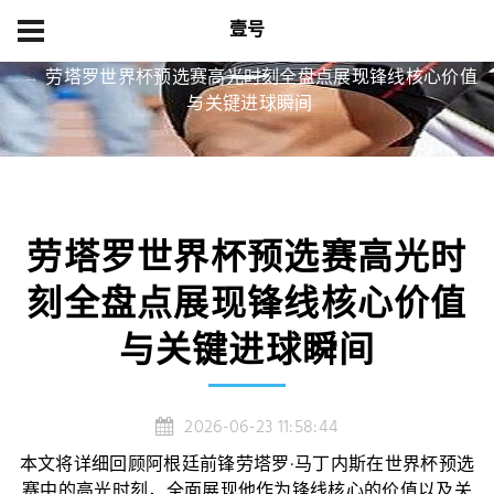
壹号
首页
资讯中心
劳塔罗世界杯预选赛高光时刻全盘点展现锋线核心价值
与关键进球瞬间
劳塔罗世界杯预选赛高光时
刻全盘点展现锋线核心价值
与关键进球瞬间
2026-06-23 11:58:44
本文将详细回顾阿根廷前锋劳塔罗·马丁内斯在世界杯预选
赛中的高光时刻，全面展现他作为锋线核心的价值以及关