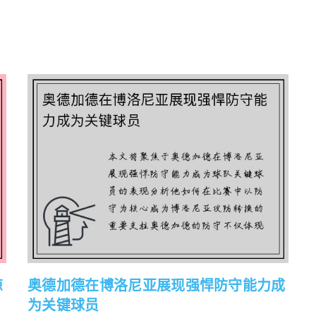
惊
奥德加德在博洛尼亚展现强悍防守能力成
为关键球员