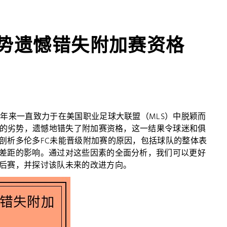
劣势遗憾错失附加赛资格
年来一直致力于在美国职业足球大联盟（MLS）中脱颖而
球的劣势，遗憾地错失了附加赛资格，这一结果令球迷和俱
剖析多伦多FC未能晋级附加赛的原因，包括球队的整体表
差距的影响。通过对这些因素的全面分析，我们可以更好
后赛，并探讨该队未来的改进方向。