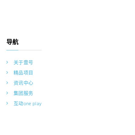
导航
关于壹号
精品项目
资讯中心
集团服务
互动one play