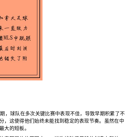
初期，球队在多次关键比赛中表现不佳，导致早期积累了不
分，这使得他们始终未能找到稳定的表现节奏。虽然在中
最大的短板。