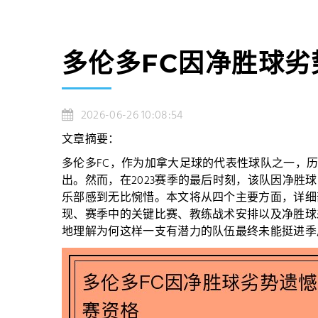
多伦多FC因净胜球
2026-06-26 10:08:54
文章摘要：
多伦多FC，作为加拿大足球的代表性球队之一，历
出。然而，在2023赛季的最后时刻，该队因净胜
乐部感到无比惋惜。本文将从四个主要方面，详细
现、赛季中的关键比赛、教练战术安排以及净胜球
地理解为何这样一支有潜力的队伍最终未能挺进季