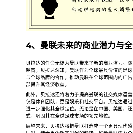
4、曼联未来的商业潜力与全
贝拉达的任命无疑为曼联带来了新的商业潜力。随
越高。贝拉达深知，曼联作为全球最具价值的足球
与全球品牌的合作，推动曼联在全球范围内的广告
部提升其经济收益。
此外，贝拉达还将着力于提高曼联的社交媒体运营
仅是体育团队，更是娱乐和社交平台。贝拉达通过
进一步强化其全球定位。无论是在中国、美国，还
式，巩固其在全球足球市场的领先地位。
展望未来，贝拉达将把曼联打造成一个更具现代感