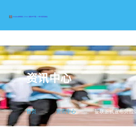
资讯中心
首页
资讯中心
曼联正式宣布贝拉