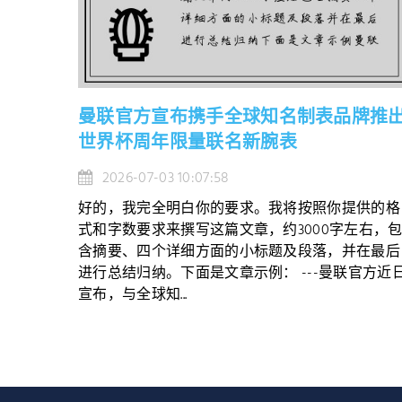
曼联官方宣布携手全球知名制表品牌推
世界杯周年限量联名新腕表
2026-07-03 10:07:58
好的，我完全明白你的要求。我将按照你提供的格
式和字数要求来撰写这篇文章，约3000字左右，
含摘要、四个详细方面的小标题及段落，并在最后
进行总结归纳。下面是文章示例： ---曼联官方近
宣布，与全球知...