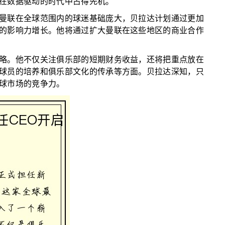
在数据驱动的时代中占得先机。
曼联在全球范围内的球迷基础庞大，贝拉达计划通过更加
的影响力增长。他将通过扩大曼联在这些地区的商业合作
略。他不仅关注俱乐部的短期财务收益，还将把重点放在
球员的培养和俱乐部文化的传承等方面。贝拉达深知，只
球市场的竞争力。