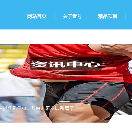
网站首页
关于壹号
精品项目
达担任新任CEO开启未来发展新篇章