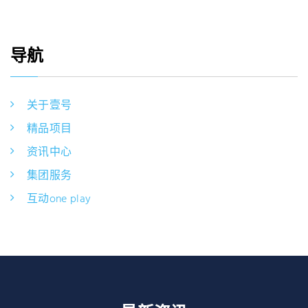
导航
关于壹号
精品项目
资讯中心
集团服务
互动one play