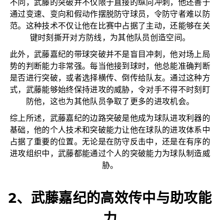
不同，武藤的突破并不仅限于直接的纵向冲刺，他还善于
通过变速、变向和假动作摆脱防守球员，令防守者难以防
范。这种技术不仅让他在比赛中占据了主动，还能够在关
键时刻撕开对方防线，为其他队员创造空间。
此外，武藤嘉纪的带球突破并不是盲目冲刺，他对场上局
势的判断能力非常强。每当他接到球时，他总能准确判断
是否进行突破，或者选择横传、倒传给队友。通过这种方
式，武藤能够始终保持进攻的威胁，令对手不得不时刻盯
防他，这也为其他队员争取了更多的进攻机会。
综上所述，武藤嘉纪的边路突破是他成为球队进攻利器的
基础，他的个人技术和突破能力让他在球队的进攻体系中
占据了重要的位置。无论是在防守反击中，还是在有序的
进攻组织中，武藤都能通过个人的突破能力为球队制造威
胁。
2、武藤嘉纪的高效传中与助攻能
力