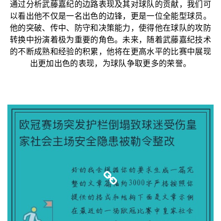
通过分析武藤嘉纪的边路表现及其对球队的贡献，我们可
以看出他不仅是一名出色的边锋，更是一位全能型球员。
他的突破、传中、防守和决策能力，使得他在球队的攻防
转换中扮演着极为重要的角色。未来，随着武藤嘉纪技术
的不断成熟和经验的积累，他将在更高水平的比赛中展现
出更加出色的表现，为球队争取更多的荣誉。