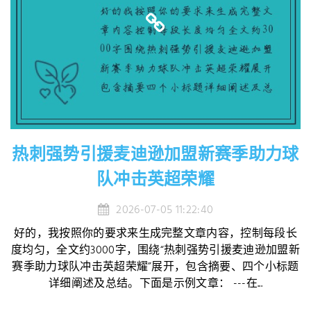
热刺强势引援麦迪逊加盟新赛季助力球
队冲击英超荣耀
2026-07-05 11:22:40
好的，我按照你的要求来生成完整文章内容，控制每段长
度均匀，全文约3000字，围绕“热刺强势引援麦迪逊加盟新
赛季助力球队冲击英超荣耀”展开，包含摘要、四个小标题
详细阐述及总结。下面是示例文章： ---在...