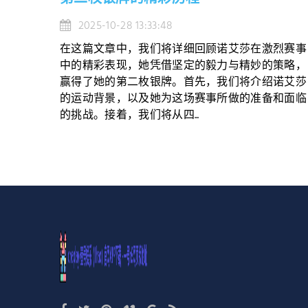
2025-10-28 13:33:48
在这篇文章中，我们将详细回顾诺艾莎在激烈赛事
中的精彩表现，她凭借坚定的毅力与精妙的策略，
赢得了她的第二枚银牌。首先，我们将介绍诺艾莎
的运动背景，以及她为这场赛事所做的准备和面临
的挑战。接着，我们将从四...