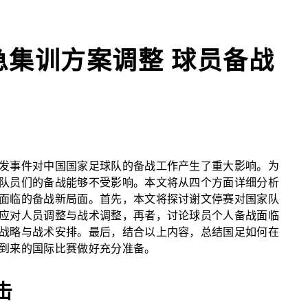
急集训方案调整 球员备战
发事件对中国国家足球队的备战工作产生了重大影响。为
队员们的备战能够不受影响。本文将从四个方面详细分析
面临的备战新局面。首先，本文将探讨谢文停赛对国家队
应对人员调整与战术调整，再者，讨论球员个人备战面临
战略与战术安排。最后，结合以上内容，总结国足如何在
到来的国际比赛做好充分准备。
击