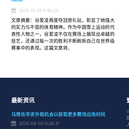
2025-10-29 11:40:25
文章摘要：谷爱凌再度夺冠崇礼站，彰显了她强大
的实力与不屈的体育精神。作为中国雪上运动的代
表性人物之一，谷爱凌不仅在赛场上展现出卓越的
技艺，还通过每一次的胜利不断刷新自己在世界级
赛事中的表现。这篇文章将...
最新资讯
马塔佐寻求外租机会以获取更多赛场出场时间
2026-08-06 13:28:37