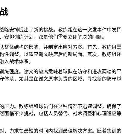
战
战略安排提出了新的挑战。教练组在这一突发事件中发挥
、安排训练计划，都是他们需要立即解决的问题。
队整体结构的影响，并制定出应对方案。首先，教练组需
构性调整，以适应谢文缺席后的新局面。其次，教练组还
融入战术体系。
训练强度。谢文的缺席意味着球队在防守和进攻两端的平
守体系，尤其是在谢文原本负责的区域，寻找新的防守球
的压力。教练组和球员们在这种情况下迅速调整，确保了
然面临不少挑战，包括人员替代、战术调整和心理适应等
对，力求在最短的时间内找到最佳解决方案。随着集训的