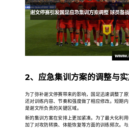
2、应急集训方案的调整与实
为了弥补谢文停赛带来的影响，国足迅速调整了原
还对训练内容、节奏和强度做了相应修改。短期内
是谢文所负责的关键区域。
新的集训方案在安排上更加紧凑。为了最大化利用
加了对攻防转换、体能恢复等方面的训练频次。与