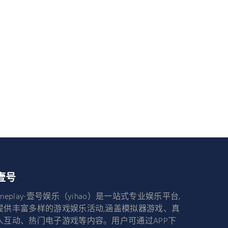
壹号
oneplay·壹号娱乐（yihao）是一站式专业娱乐平台,
提供丰富多样的游戏娱乐活动,涵盖模拟器游戏、真
人互动、热门电子游戏等内容。用户可通过APP下