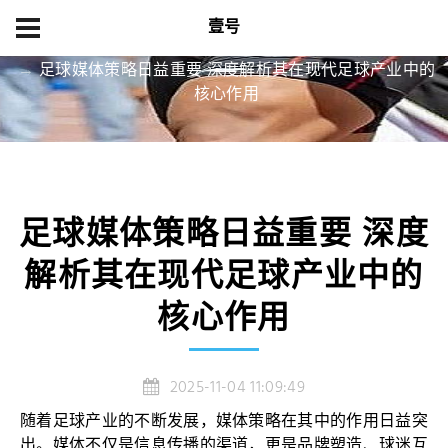
壹号
首页
资讯中心
足球媒体策略日益重要 深度解析其在现代足球产业中的
核心作用
足球媒体策略日益重要 深度
解析其在现代足球产业中的
核心作用
2025-11-04 11:09:49
随着足球产业的不断发展，媒体策略在其中的作用日益突
出。媒体不仅是信息传播的渠道，更是品牌塑造、球迷互