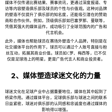
媒体不仅传递比赛结果、赛事资讯，更通过深度报道、专
访等内容塑造俱乐部及球员的个性与价值观。这种对品牌
的塑造不仅提升了俱乐部的知名度，还能吸引潜在的赞助
商和合作伙伴。例如，顶级俱乐部如巴塞罗那、曼联等，
凭借其强大的媒体运作，成功吸引了全球范围内的广告和
代言机会。
此外，媒体也帮助球员在赛场外塑造个人品牌，特别是在
社交媒体平台的作用下，球员可以通过个人账号直接与粉
丝互动，拓展其商业价值。球员如C罗、梅西等，已不仅
仅是足球场上的明星，更是广告代言人和商业投资者。
2、媒体塑造球迷文化的力量
球迷文化在足球产业中占据重要地位，媒体在其中起到了
桥梁作用。通过媒体平台，足球俱乐部与球迷之间的联系
日益紧密，球迷对俱乐部的认同感和忠诚度也通过媒体的
影响得以增强。