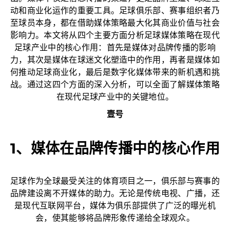
动和商业化运作的重要工具。足球俱乐部、赛事组织者乃
至球员本身，都在借助媒体策略最大化其商业价值与社会
影响力。本文将从四个主要方面分析足球媒体策略在现代
足球产业中的核心作用：首先是媒体对品牌传播的影响
力，其次是媒体在球迷文化塑造中的作用，再者是媒体如
何推动足球商业化，最后是数字化媒体带来的新机遇和挑
战。通过这四个方面的深入分析，可以全面了解媒体策略
在现代足球产业中的关键地位。
壹号
1、媒体在品牌传播中的核心作用
足球作为全球最受关注的体育项目之一，俱乐部与赛事的
品牌建设离不开媒体的助力。无论是传统电视、广播，还
是现代互联网平台，媒体为俱乐部提供了广泛的曝光机
会，使其能够将品牌形象传递给全球观众。