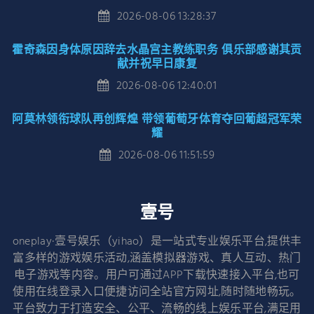
2026-08-06 13:28:37
霍奇森因身体原因辞去水晶宫主教练职务 俱乐部感谢其贡
献并祝早日康复
2026-08-06 12:40:01
阿莫林领衔球队再创辉煌 带领葡萄牙体育夺回葡超冠军荣
耀
2026-08-06 11:51:59
壹号
oneplay·壹号娱乐（yihao）是一站式专业娱乐平台,提供丰
富多样的游戏娱乐活动,涵盖模拟器游戏、真人互动、热门
电子游戏等内容。用户可通过APP下载快速接入平台,也可
使用在线登录入口便捷访问全站官方网址,随时随地畅玩。
平台致力于打造安全、公平、流畅的线上娱乐平台,满足用