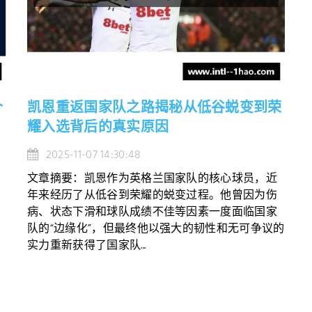
个
凯恩重返国家队之路揭秘从低谷蜕变到荣
耀入选背后的真实原因
2025-11-07 14:30:48
文章摘要：凯恩作为英格兰国家队的核心球员，近
年来经历了从低谷到荣耀的蜕变过程。他曾因为伤
病、状态下滑和球队成绩不佳等因素一度面临国家
队的“边缘化”，但最终他以强大的韧性和无可争议的
实力重新获得了国家队...