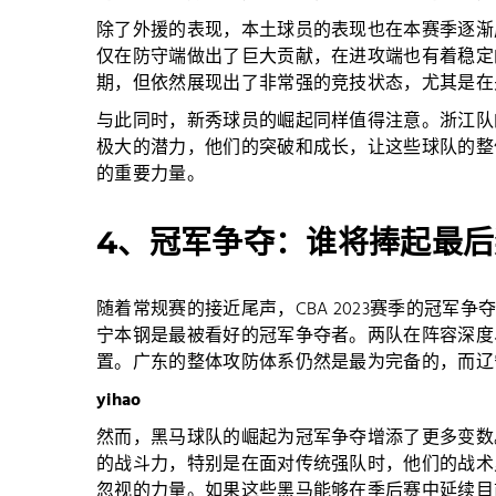
除了外援的表现，本土球员的表现也在本赛季逐渐
仅在防守端做出了巨大贡献，在进攻端也有着稳定
期，但依然展现出了非常强的竞技状态，尤其是在
与此同时，新秀球员的崛起同样值得注意。浙江队
极大的潜力，他们的突破和成长，让这些球队的整
的重要力量。
4、冠军争夺：谁将捧起最后
随着常规赛的接近尾声，CBA 2023赛季的冠
宁本钢是最被看好的冠军争夺者。两队在阵容深度
置。广东的整体攻防体系仍然是最为完备的，而辽
yihao
然而，黑马球队的崛起为冠军争夺增添了更多变数
的战斗力，特别是在面对传统强队时，他们的战术
忽视的力量。如果这些黑马能够在季后赛中延续目