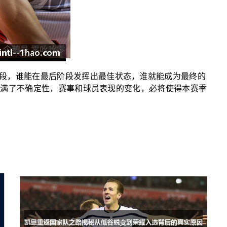
段，谁能在最后阶段发挥出最佳状态，谁就能成为最终的
注定充满了不确定性，赛事和球员表现的变化，必将使得本赛季