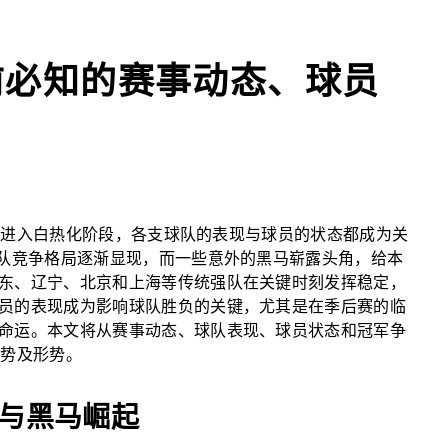
官前必知的赛事动态、球员
军争夺进入白热化阶段，各支球队的表现与球员的状态都成为关
强队竞争格局逐渐显现，而一些意外的黑马崭露头角，给本
东、辽宁、北京和上海等传统强队在关键时刻发挥稳定，
员的表现成为影响球队胜负的关键，尤其是在季后赛的临
命运。本文将从赛事动态、球队表现、球员状态和冠军争
走势及形势。
逐与黑马崛起