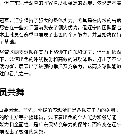
，但广东凭借深厚的阵容厚度和稳定的表现，依然是本赛
冠军，辽宁保持了强大的整体实力，尤其是在内线的高度
尽管在一些对手面前失去了领先优势，但辽宁的团队配合
本土球员在赛季中展现了出色的个人能力，并且始终保持
了基础。
尽管这两支球队在实力上略逊于广东和辽宁，但他们依然
下，凭借出色的外线投射和高效的进攻体系，打出了不少
端均衡，展现出了较强的季后赛竞争力。这两支球队能够
注的看点之一。
员共舞
的重要因素。首先，外援的表现依旧是各队竞争力的关键。
的哈里斯等外援球员，凭借着出色的个人能力和领导能
能力和全面性，是广东保持竞争力的保障；而梅奥在辽宁
展现出了极强的默契。