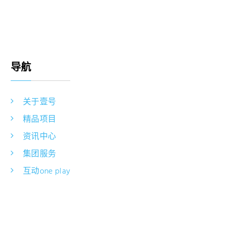
导航
关于壹号
精品项目
资讯中心
集团服务
互动one play