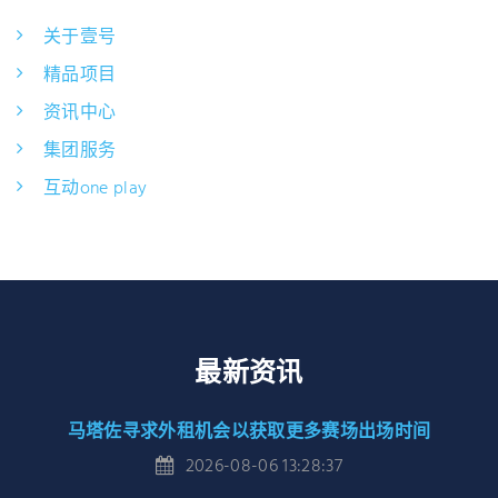
关于壹号
精品项目
资讯中心
集团服务
互动one play
最新资讯
马塔佐寻求外租机会以获取更多赛场出场时间
2026-08-06 13:28:37