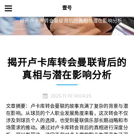
壹号
首页
资讯中心
揭开卢卡库转会曼联背后的真相与潜在影响分析
揭开卢卡库转会曼联背后的
真相与潜在影响分析
2025-11-10 14:04:25
文章摘要：卢卡库转会曼联的故事充满了复杂的背景与潜
在影响。从球员的个人职业发展角度来看，这次转会不仅
涉及到球员个人的选择，也受到曼联俱乐部长期战略和市
场需求的推动。通过对卢卡库转会背后的真相进行深度分