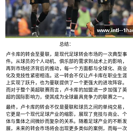
总结：
卢卡库的转会至曼联，是现代足球转会市场的一次典型事
件。从球员的个人动机、俱乐部的需求到战术上的影响，
再到市场经济背后的推动，每一个方面都与全球化、商业
化及竞技性紧密相连。这一转会不仅让卢卡库在职业生涯
上实现了跃升，也为曼联提供了一个更强大的进攻阵容。
而对于整个英超联赛而言，卢卡库的加盟进一步加强了英
超的国际影响力，使其成为全球最具竞争力的联赛之一。
最终，卢卡库的转会不仅是曼联和球员之间的单纯交易，
它更是一个现代足球产业的缩影，展现了竞技与商业、个
体与集体之间微妙而复杂的关系。随着足球产业的不断发
展，未来的转会市场将会出现更多类似的案例，而每一次