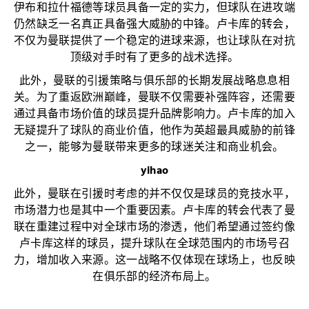
伊布和拉什福德等球员具备一定的实力，但球队在进攻端
仍然缺乏一名真正具备强大威胁的中锋。卢卡库的转会，
不仅为曼联提供了一个稳定的进球来源，也让球队在对抗
顶级对手时有了更多的战术选择。
此外，曼联的引援策略与俱乐部的长期发展战略息息相
关。为了重返欧洲巅峰，曼联不仅需要补强阵容，还需要
通过具备市场价值的球员提升品牌影响力。卢卡库的加入
无疑提升了球队的商业价值，他作为英超最具威胁的前锋
之一，能够为曼联带来更多的球迷关注和商业机会。
yihao
此外，曼联在引援时考虑的并不仅仅是球员的竞技水平，
市场潜力也是其中一个重要因素。卢卡库的转会代表了曼
联在重建过程中对全球市场的渗透，他们希望通过签约像
卢卡库这样的球员，提升球队在全球范围内的市场号召
力，增加收入来源。这一战略不仅体现在球场上，也反映
在俱乐部的经济布局上。