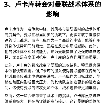
3、卢卡库转会对曼联战术体系的
影响
卢卡库作为一名传统中锋，其风格与曼联当时的战术体系
高度契合。曼联在穆里尼奥的执教下，更多采取了直接快
速的反击战术，而卢卡库作为一个高效的中锋，能够利用
其身体优势和门前嗅觉，迅速在反击中形成威胁。此外，
他的强壮体格和对抗能力，也为曼联提供了更强的进攻选
择，尤其是在高压对抗中，卢卡库的支点作用至关重要。
此外，卢卡库的到来改变了曼联的进攻结构。穆里尼奥原
本依赖快速反击，但卢卡库的加入使得曼联能够在传统的
控球和长传战术中也取得进展。卢卡库作为目标球员，能
够在禁区内形成巨大压力，为其他队友创造更多的进攻空
间，这使得曼联的进攻更加立体，战术选择也更加丰富。
然而，这一转会也带来了战术上的挑战。卢卡库虽然进攻
端威胁极大，但在防守端的参与较少，这让曼联的整体防