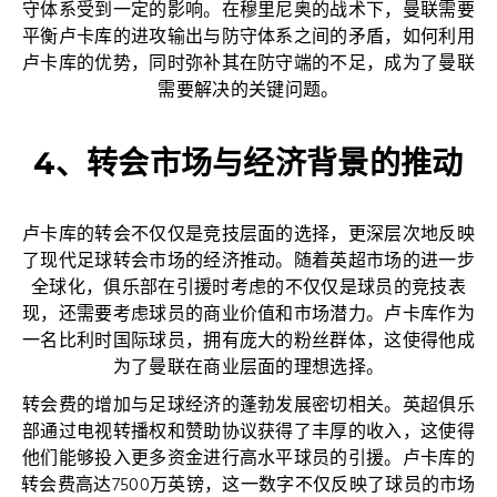
守体系受到一定的影响。在穆里尼奥的战术下，曼联需要
平衡卢卡库的进攻输出与防守体系之间的矛盾，如何利用
卢卡库的优势，同时弥补其在防守端的不足，成为了曼联
需要解决的关键问题。
4、转会市场与经济背景的推动
卢卡库的转会不仅仅是竞技层面的选择，更深层次地反映
了现代足球转会市场的经济推动。随着英超市场的进一步
全球化，俱乐部在引援时考虑的不仅仅是球员的竞技表
现，还需要考虑球员的商业价值和市场潜力。卢卡库作为
一名比利时国际球员，拥有庞大的粉丝群体，这使得他成
为了曼联在商业层面的理想选择。
转会费的增加与足球经济的蓬勃发展密切相关。英超俱乐
部通过电视转播权和赞助协议获得了丰厚的收入，这使得
他们能够投入更多资金进行高水平球员的引援。卢卡库的
转会费高达7500万英镑，这一数字不仅反映了球员的市场