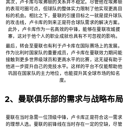
其次，卢卡库与埃弗顿的关系并不稳定。尽管他在埃弗顿
的表现可圈可点，但球队的整体实力限制了他实现更高目
标的机会。相比之下，曼联的引援目标之一就是提升球队
的攻击线，卢卡库的到来正是符合球队需求的解决方案。
此外，卢卡库作为一名高效的中锋，能够在曼联攻城拔
寨，这对于他个人的职业成就也具有不可忽视的影响。
最后，转会至曼联也有利于卢卡库在国际赛场上的发展。
作为比利时国家队的重要成员，卢卡库在曼联效力期间能
接触到更多世界级球员和更高水平的比赛，这无疑有助于
他进一步提升自己的竞技水平。这样的平台不仅能帮助他
巩固在国家队的主力地位，也能提升其全球市场的知名
度。
2、曼联俱乐部的需求与战略布局
曼联在当时急需一位顶级中锋，卢卡库正是符合这一需求
的理想人选。曼联的前锋线在当时存在一定的空缺，尽管