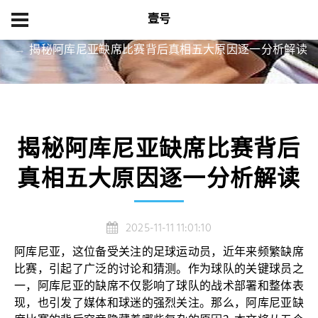
壹号
首页
资讯中心
揭秘阿库尼亚缺席比赛背后真相五大原因逐一分析解读
揭秘阿库尼亚缺席比赛背后
真相五大原因逐一分析解读
2025-11-11 11:01:10
阿库尼亚，这位备受关注的足球运动员，近年来频繁缺席
比赛，引起了广泛的讨论和猜测。作为球队的关键球员之
一，阿库尼亚的缺席不仅影响了球队的战术部署和整体表
现，也引发了媒体和球迷的强烈关注。那么，阿库尼亚缺