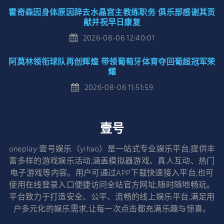
霍奇森因身体原因辞去水晶宫主教练职务 俱乐部感谢其贡
献并祝早日康复
2026-08-06 12:40:01
阿莫林领衔球队再创辉煌 带领葡萄牙体育夺回葡超冠军荣
耀
2026-08-06 11:51:59
壹号
oneplay·壹号娱乐（yihao）是一站式专业娱乐平台,提供丰
富多样的游戏娱乐活动,涵盖模拟器游戏、真人互动、热门
电子游戏等内容。用户可通过APP下载快速接入平台,也可
使用在线登录入口便捷访问全站官方网址,随时随地畅玩。
平台致力于打造安全、公平、流畅的线上娱乐平台,满足用
户多元化的娱乐需求,让每一次点击都充满乐趣与惊喜。