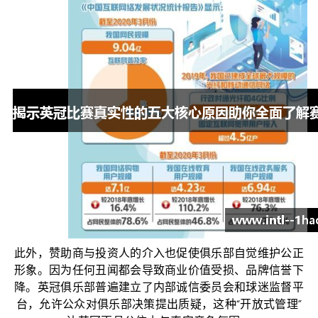
此外，赞助商与投资人的介入也促使俱乐部自觉维护公正
形象。因为任何丑闻都会导致商业价值受损、品牌信誉下
降。英冠俱乐部普遍建立了内部诚信委员会和球迷监督平
台，允许公众对俱乐部决策提出质疑，这种“开放式管理”