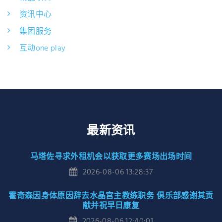
资讯中心
集团服务
互动one play
最新资讯
马塔佐寻求外租机会以获取更多赛场出场时间
2026-08-06 13:28:37
霍奇森因身体原因辞去水晶宫主教练职务 俱乐部感谢其贡
献并祝早日康复
2026-08-06 12:40:01