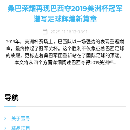
桑巴荣耀再现巴西夺2019美洲杯冠军
谱写足球辉煌新篇章
2025-11-16 12:08:11
2019年，美洲杯赛场上，巴西队以一场强势的表现重返巅
峰，最终捧起了冠军奖杯。这个胜利不仅象征着巴西足球
的荣耀，更标志着桑巴军团重新站在了国际足球的顶端。
本文将从四个方面详细阐述巴西夺得2019美洲杯...
导航
关于壹号
精品项目