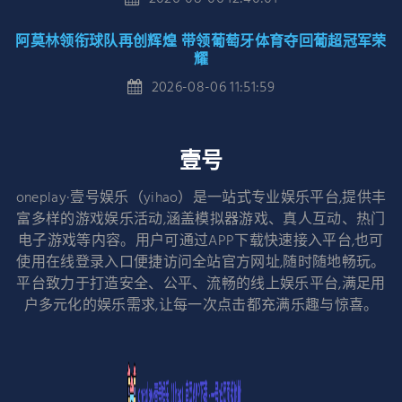
阿莫林领衔球队再创辉煌 带领葡萄牙体育夺回葡超冠军荣
耀
2026-08-06 11:51:59
壹号
oneplay·壹号娱乐（yihao）是一站式专业娱乐平台,提供丰
富多样的游戏娱乐活动,涵盖模拟器游戏、真人互动、热门
电子游戏等内容。用户可通过APP下载快速接入平台,也可
使用在线登录入口便捷访问全站官方网址,随时随地畅玩。
平台致力于打造安全、公平、流畅的线上娱乐平台,满足用
户多元化的娱乐需求,让每一次点击都充满乐趣与惊喜。