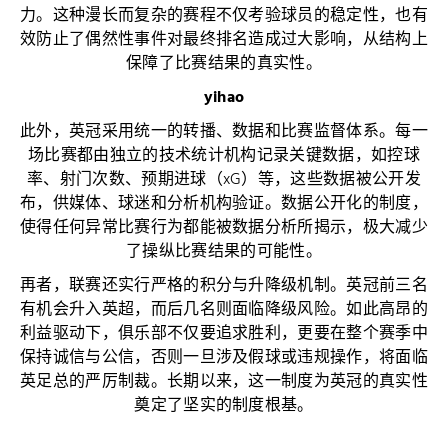
力。这种漫长而复杂的赛程不仅考验球员的稳定性，也有
效防止了偶然性事件对最终排名造成过大影响，从结构上
保障了比赛结果的真实性。
yihao
此外，英冠采用统一的转播、数据和比赛监督体系。每一
场比赛都由独立的技术统计机构记录关键数据，如控球
率、射门次数、预期进球（xG）等，这些数据被公开发
布，供媒体、球迷和分析机构验证。数据公开化的制度，
使得任何异常比赛行为都能被数据分析所揭示，极大减少
了操纵比赛结果的可能性。
再者，联赛还实行严格的积分与升降级机制。英冠前三名
有机会升入英超，而后几名则面临降级风险。如此高昂的
利益驱动下，俱乐部不仅要追求胜利，更要在整个赛季中
保持诚信与公信，否则一旦涉及假球或违规操作，将面临
英足总的严厉制裁。长期以来，这一制度为英冠的真实性
奠定了坚实的制度根基。