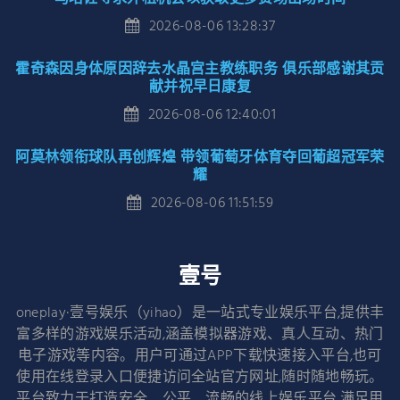
2026-08-06 13:28:37
霍奇森因身体原因辞去水晶宫主教练职务 俱乐部感谢其贡
献并祝早日康复
2026-08-06 12:40:01
阿莫林领衔球队再创辉煌 带领葡萄牙体育夺回葡超冠军荣
耀
2026-08-06 11:51:59
壹号
oneplay·壹号娱乐（yihao）是一站式专业娱乐平台,提供丰
富多样的游戏娱乐活动,涵盖模拟器游戏、真人互动、热门
电子游戏等内容。用户可通过APP下载快速接入平台,也可
使用在线登录入口便捷访问全站官方网址,随时随地畅玩。
平台致力于打造安全、公平、流畅的线上娱乐平台,满足用