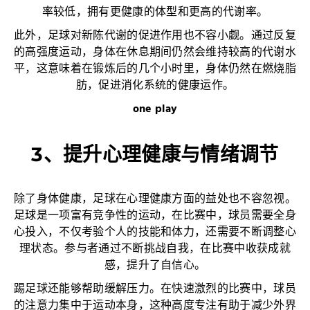
率较低，拥有更健康的体型和更高的代谢率。
此外，足球对新陈代谢的促进作用也不容小觑。通过反复
的高强度运动，身体在休息期间仍然会维持较高的代谢水
平，这意味着在锻炼后的几个小时里，身体仍然在燃烧脂
肪，促进消化系统的健康运作。
one play
3、提升心理健康与情绪调节
除了身体健康，足球在心理健康方面的益处也不容忽视。
足球是一项富有竞争性的运动，在比赛中，球员需要全身
心投入，不仅考验个人的技能和体力，还需要不断调整心
理状态。参与者通过不断挑战自我，在比赛中收获成就
感，提升了自信心。
踢足球还能够帮助缓解压力。在快速激烈的比赛中，球员
的注意力集中于运动本身，这种高度专注有助于减少外界