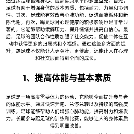
通过踢足球锻炼身心、提高健康水平的多重益处。首先，
足球有助于增强身体的基本素质，包括耐力、力量和协调
性。其次，足球能有效改善心肺功能，促进血液循环和新
陈代谢。再次，踢足球对心理健康的积极影响也是非常显
著的，它能够帮助缓解压力、提升情绪并提高自信心。最
后，足球的团队合作性质加强了社交能力，促使个体在互
动中获得更多的归属感和幸福感。通过这些多方面的提
升，踢足球不仅能让人更强壮，更健康，还能让人在心理
和社交层面得到全面的成长。
1、提高体能与基本素质
足球是一项高度需要体力的运动，它能够全面提升参与者
的体能水平。通过快速奔跑、急停急转以及持续的高强度
训练，足球能够帮助人们增强心肺功能，提高耐力和爆发
力。长期参与踢足球的训练和比赛，能够让人的身体素质
得到明显改善。