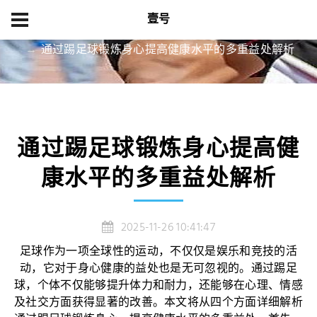
壹号
首页
资讯中心
通过踢足球锻炼身心提高健康水平的多重益处解析
通过踢足球锻炼身心提高健
康水平的多重益处解析
2025-11-26 10:41:47
足球作为一项全球性的运动，不仅仅是娱乐和竞技的活
动，它对于身心健康的益处也是无可忽视的。通过踢足
球，个体不仅能够提升体力和耐力，还能够在心理、情感
及社交方面获得显著的改善。本文将从四个方面详细解析