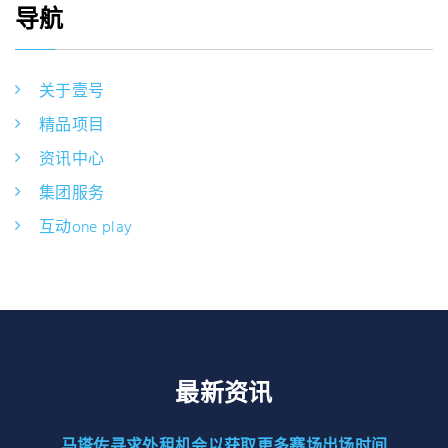
导航
关于壹号
精品项目
资讯中心
集团服务
互动one play
最新资讯
马塔佐寻求外租机会以获取更多赛场出场时间