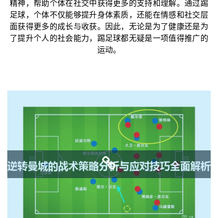
精神，帮助个体在社交中获得更多的支持和理解。通过踢
足球，个体不仅能够提升身体素质，还能在情感和社交层
面获得更多的成长与收获。因此，无论是为了健康还是为
了提升个人的社会能力，踢足球都无疑是一项值得推广的
运动。