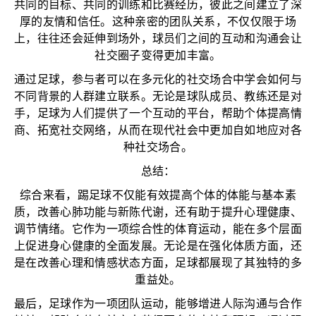
共同的目标、共同的训练和比赛经历，彼此之间建立了深
厚的友情和信任。这种亲密的团队关系，不仅仅限于场
上，往往还会延伸到场外，球员们之间的互动和沟通会让
社交圈子变得更加丰富。
通过足球，参与者可以在多元化的社交场合中学会如何与
不同背景的人群建立联系。无论是球队成员、教练还是对
手，足球为人们提供了一个互动的平台，帮助个体提高情
商、拓宽社交网络，从而在现代社会中更加自如地应对各
种社交场合。
总结：
综合来看，踢足球不仅能有效提高个体的体能与基本素
质，改善心肺功能与新陈代谢，还有助于提升心理健康、
调节情绪。它作为一项综合性的体育运动，能在多个层面
上促进身心健康的全面发展。无论是在强化体质方面，还
是在改善心理和情感状态方面，足球都展现了其独特的多
重益处。
最后，足球作为一项团队运动，能够增进人际沟通与合作