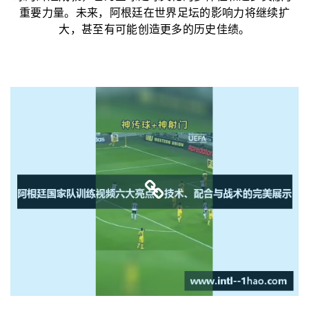
重要力量。未来，阿根廷在世界足坛的影响力将继续扩
大，甚至有可能创造更多的历史佳绩。