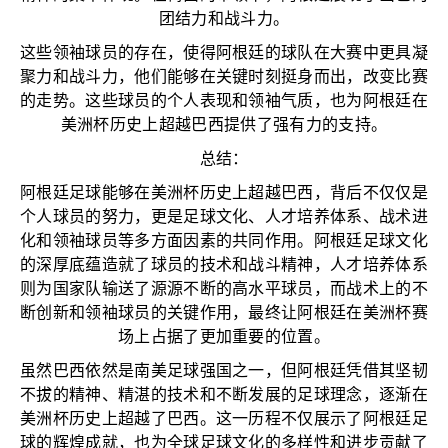
团结力和战斗力。
这些领袖球员的存在，使得阿根廷的球队在大赛中更具凝
聚力和战斗力，他们能够在关键时刻挺身而出，改变比赛
的走势。这些球员的个人表现和领袖气质，也为阿根廷在
美洲杯历史上超越巴西提供了强有力的支持。
总结：
阿根廷足球能够在美洲杯历史上超越巴西，背后不仅仅是
个人球员的努力，更是足球文化、人才培养体系、战术进
化和领袖球员等多方面因素的共同作用。阿根廷足球文化
的深厚底蕴造就了球员的技术和战斗精神，人才培养体系
则为国家队输送了源源不断的高水平球员，而战术上的不
断创新和领袖球员的关键作用，最终让阿根廷在美洲杯赛
场上占据了更加重要的位置。
虽然巴西依然是南美足球强国之一，但阿根廷凭借其坚韧
不拔的精神、精湛的技术和不断发展的足球理念，逐渐在
美洲杯历史上超越了巴西。这一历程不仅展示了阿根廷足
球的辉煌成就，也为全球足球文化的多样性和进步贡献了