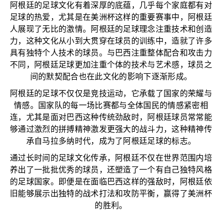
阿根廷的足球文化有着深厚的底蕴，几乎每个家庭都有对
足球的热爱，尤其是在美洲杯这样的重要赛事中，阿根廷
人展现了无比的激情。阿根廷的足球理念注重技术和创造
力，这种文化从小到大贯穿在球员的训练中，造就了许多
具有独特个人技术的球员。与巴西注重整体配合和攻击力
不同，阿根廷足球更加注重个体的技术与艺术感，球员之
间的默契配合也在此文化的影响下逐渐形成。
阿根廷的足球不仅仅是竞技运动，它承载了国家的荣耀与
情感。国家队的每一场比赛都与全体国民的情感紧密相
连，尤其是面对巴西这种传统劲敌时，阿根廷球员常常能
够通过激烈的拼搏精神激发更强大的战斗力，这种精神传
承自马拉多纳时代，成为了阿根廷足球的标志。
通过长时间的足球文化传承，阿根廷不仅在世界范围内培
养出了一批批优秀的球员，还塑造了一个有自己独特风格
的足球国家。即便是在面临巴西这样的强敌时，阿根廷依
旧能够展示出独特的战术打法和攻防平衡，赢得了美洲杯
的胜利。