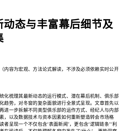
新动态与丰富幕后细节及
集
（内容为宏观、方法论式解读，不涉及必须依赖实时公开
统化梳理其最新动态的运行模式、潜在幕后机制、俱乐部
化趋势，对冬窗的复杂面貌进行全景式呈现。文章首先以
再进一步拆解不同类型俱乐部的运作方式、经纪人与内部
素，以及数据技术与资本因素如何重新塑造转会市场格
者呈现一个不仅包含“表面新闻”，更包含“逻辑链条”“利