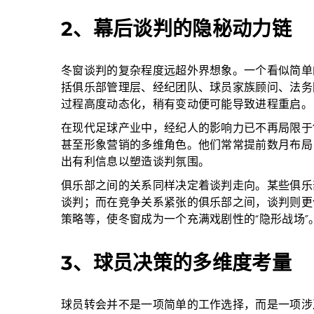
2、幕后谈判的隐秘动力链
冬窗谈判的复杂程度远超外界想象。一个看似简单
括俱乐部管理层、经纪团队、球员家族顾问、法务
过程高度动态化，稍有变动便可能导致进程重启。
在现代足球产业中，经纪人的影响力已不再局限于
甚至形象营销的多维角色。他们常常提前数月布局
出有利信息以塑造谈判氛围。
俱乐部之间的关系同样决定着谈判走向。某些俱乐
谈判；而在竞争关系紧张的俱乐部之间，谈判则更
策略等，使冬窗成为一个充满戏剧性的“隐形战场”
3、球员决策的多维度考量
球员转会并不是一项简单的工作选择，而是一项涉