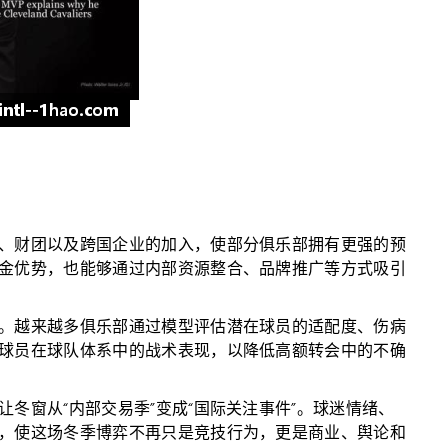
、财团以及跨国企业的加入，使部分俱乐部拥有更强的预
金优势，也能够通过内部资源整合、品牌推广等方式吸引
。越来越多俱乐部通过模型评估潜在球员的适配度、伤病
球员在球队体系中的战术表现，以降低高额转会中的不确
冬窗从“内部交易季”变成“国际关注事件”。球迷情绪、
，使这场冬季博弈不再只是竞技行为，更是商业、舆论和