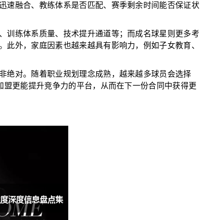
迅速融合、教练体系是否匹配、赛季剩余时间能否保证状
、训练体系质量、技术提升通道等；而成名球星则更多考
。此外，家庭因素也越来越具有影响力，例如子女教育、
非绝对。随着职业规划理念成熟，越来越多球员会选择
资加盟更能提升竞争力的平台，从而在下一份合同中获得更