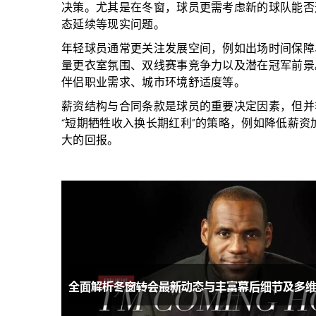
决策。尤其是在冬窗，球员更需考虑新的球队能否
态延续等现实问题。
年轻球员通常更关注发展空间，例如出场时间保障
量更衣室氛围、双线赛事竞争力以及潜在冠军前景
伴侣职业需求、城市环境舒适度等。
薪资结构与合同条款是球员的重要决定因素，但并
“短期牺牲收入换长期红利”的策略，例如降低薪
大的回报。