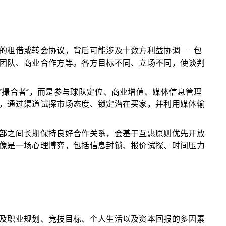
的租借或转会协议，背后可能涉及十数方利益协调——包
团队、商业合作方等。各方目标不同、立场不同，使谈判
“撮合者”，而是参与球队定位、商业增值、媒体信息管理
，通过渠道试探市场态度、锁定潜在买家，并利用媒体输
部之间长期保持良好合作关系，会基于互惠原则优先开放
像是一场心理博弈，包括信息封锁、报价试探、时间压力
。
及职业规划、竞技目标、个人生活以及资本回报的多因素