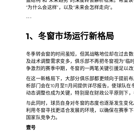
益结构”和“未来趋势”的深度转会解析框架。希望
“为什么会这样”，以及“未来会怎样走向”。
---
1、冬窗市场运行新格局
冬季转会窗的时间虽短，但其战略地位却在过去数
及战术调整需求变多，俱乐部不再把冬窗视为“临
争激烈的赛季中期，冬窗的一两笔关键引援足以改
在这一新格局下，大部分俱乐部都更倾向于提前布
析部门会在10月至11月间提供详尽报告，使球队
动态调整也成为关键，特别是在财政公平原则下，
与此同时，球员自身对冬窗的态度也逐渐发生变化
利用冬窗寻找更适合发展的环境，以确保在赛季下
国家队竞争力。
壹号