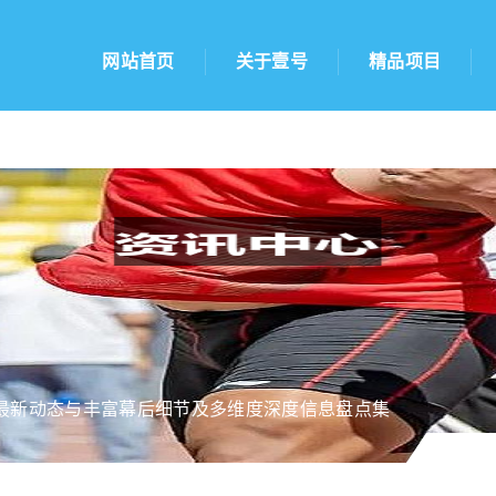
网站首页
关于壹号
精品项目
最新动态与丰富幕后细节及多维度深度信息盘点集