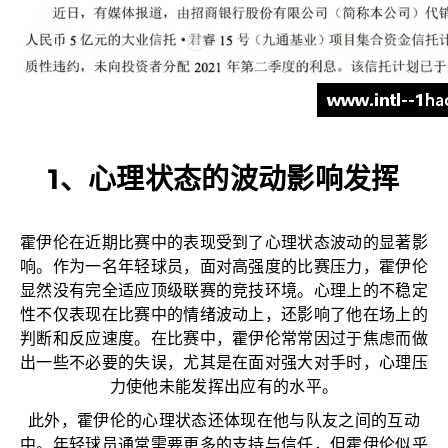
1、心理状态的波动影响发挥
霍伊伦在近期比赛中的表现受到了心理状态波动的显著影
响。作为一名年轻球员，面对高强度的比赛压力，霍伊伦
显然没有完全适应顶级联赛的竞技环境。心理上的不稳定
性不仅表现在比赛中的情绪波动上，还影响了他在场上的
判断和反应速度。在比赛中，霍伊伦常常因过于焦虑而做
出一些不必要的失误，尤其是在面对强大对手时，心理压
力使他未能发挥出应有的水平。
此外，霍伊伦的心理状态还体现在他与队友之间的互动
中。年轻球员通常需要更多的支持与信任，但霍伊伦似乎