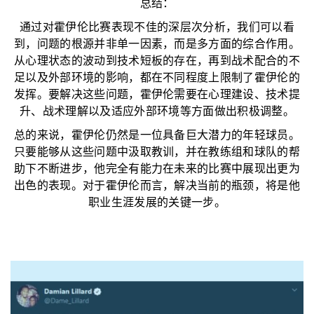
总结：
通过对霍伊伦比赛表现不佳的深层次分析，我们可以看
到，问题的根源并非单一因素，而是多方面的综合作用。
从心理状态的波动到技术短板的存在，再到战术配合的不
足以及外部环境的影响，都在不同程度上限制了霍伊伦的
发挥。要解决这些问题，霍伊伦需要在心理建设、技术提
升、战术理解以及适应外部环境等方面做出积极调整。
总的来说，霍伊伦仍然是一位具备巨大潜力的年轻球员。
只要能够从这些问题中汲取教训，并在教练组和球队的帮
助下不断进步，他完全有能力在未来的比赛中展现出更为
出色的表现。对于霍伊伦而言，解决当前的瓶颈，将是他
职业生涯发展的关键一步。