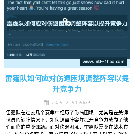
雷霆队如何应对伤退困境调整阵容以提
升竞争力
2025-12-15 11:51:39
雷霆队在过去几个赛季中经历了伤病困境，尤其是在关键
球员的缺阵情况下，如何调整阵容并提升竞争力成为了他
们面临的重要课题。面对伤退困境，雷霆队需要在战术布