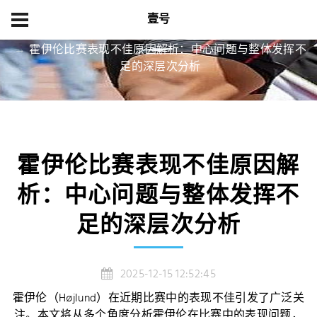
壹号
首页
资讯中心
霍伊伦比赛表现不佳原因解析：中心问题与整体发挥不
足的深层次分析
霍伊伦比赛表现不佳原因解
析：中心问题与整体发挥不
足的深层次分析
2025-12-15 12:52:45
霍伊伦（Højlund）在近期比赛中的表现不佳引发了广泛关
注。本文将从多个角度分析霍伊伦在比赛中的表现问题，