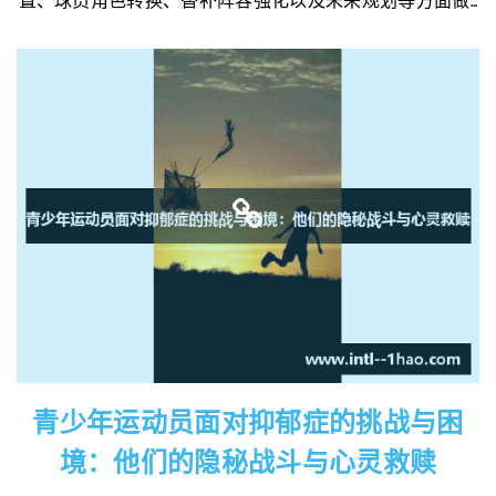
置、球员角色转换、替补阵容强化以及未来规划等方面做...
青少年运动员面对抑郁症的挑战与困
境：他们的隐秘战斗与心灵救赎