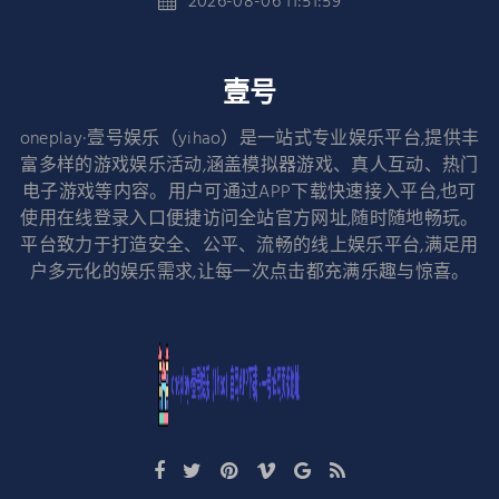
2026-08-06 11:51:59
壹号
oneplay·壹号娱乐（yihao）是一站式专业娱乐平台,提供丰
富多样的游戏娱乐活动,涵盖模拟器游戏、真人互动、热门
电子游戏等内容。用户可通过APP下载快速接入平台,也可
使用在线登录入口便捷访问全站官方网址,随时随地畅玩。
平台致力于打造安全、公平、流畅的线上娱乐平台,满足用
户多元化的娱乐需求,让每一次点击都充满乐趣与惊喜。