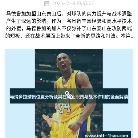
2025-12-19 10:53:07
马德鲁加加盟山东泰山后，对球队的实力提升与战术调整
产生了深远的影响。作为一名具备丰富经验和高水平技术
的外援，马德鲁加的加入不仅弥补了山东泰山在攻防两端
的短板，还在战术层面上带来了全新的思路和打法。本篇...