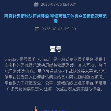
2026-08-06 12:40:01
阿莫林领衔球队再创辉煌 带领葡萄牙体育夺回葡超冠军荣
耀
2026-08-06 11:51:59
壹号
oneplay·壹号娱乐（yihao）是一站式专业娱乐平台,提供丰
富多样的游戏娱乐活动,涵盖模拟器游戏、真人互动、热门
电子游戏等内容。用户可通过APP下载快速接入平台,也可
使用在线登录入口便捷访问全站官方网址,随时随地畅玩。
平台致力于打造安全、公平、流畅的线上娱乐平台,满足用
户多元化的娱乐需求,让每一次点击都充满乐趣与惊喜。