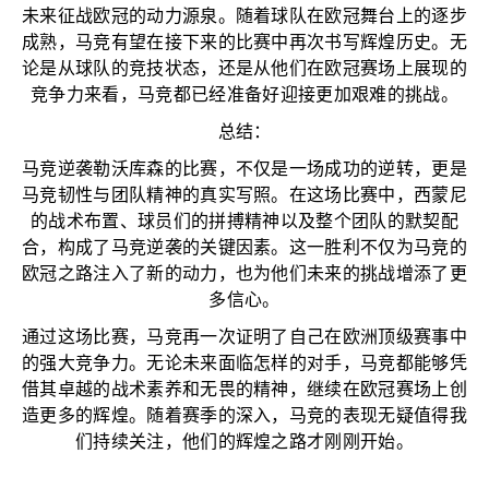
未来征战欧冠的动力源泉。随着球队在欧冠舞台上的逐步
成熟，马竞有望在接下来的比赛中再次书写辉煌历史。无
论是从球队的竞技状态，还是从他们在欧冠赛场上展现的
竞争力来看，马竞都已经准备好迎接更加艰难的挑战。
总结：
马竞逆袭勒沃库森的比赛，不仅是一场成功的逆转，更是
马竞韧性与团队精神的真实写照。在这场比赛中，西蒙尼
的战术布置、球员们的拼搏精神以及整个团队的默契配
合，构成了马竞逆袭的关键因素。这一胜利不仅为马竞的
欧冠之路注入了新的动力，也为他们未来的挑战增添了更
多信心。
通过这场比赛，马竞再一次证明了自己在欧洲顶级赛事中
的强大竞争力。无论未来面临怎样的对手，马竞都能够凭
借其卓越的战术素养和无畏的精神，继续在欧冠赛场上创
造更多的辉煌。随着赛季的深入，马竞的表现无疑值得我
们持续关注，他们的辉煌之路才刚刚开始。