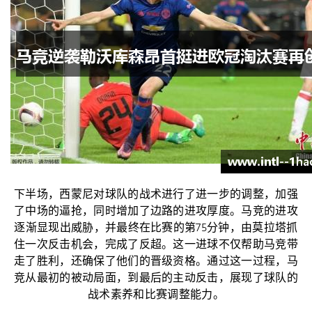
下半场，西蒙尼对球队的战术进行了进一步的调整，加强
了中场的逼抢，同时增加了边路的进攻厚度。马竞的进攻
逐渐显现出威胁，并最终在比赛的第75分钟，由莫拉塔抓
住一次反击机会，完成了反超。这一进球不仅帮助马竞带
走了胜利，还确保了他们的晋级资格。通过这一过程，马
竞从最初的被动局面，到最后的主动反击，展现了球队的
战术素养和比赛调整能力。