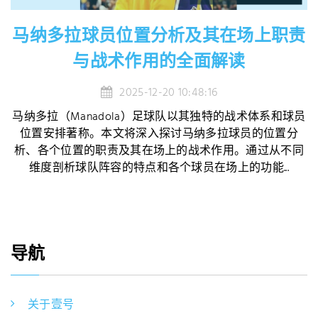
马纳多拉球员位置分析及其在场上职责
与战术作用的全面解读
2025-12-20 10:48:16
马纳多拉（Manadola）足球队以其独特的战术体系和球员
位置安排著称。本文将深入探讨马纳多拉球员的位置分
析、各个位置的职责及其在场上的战术作用。通过从不同
维度剖析球队阵容的特点和各个球员在场上的功能...
导航
关于壹号