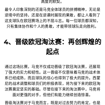
高度的默契。
最令人印象深刻的还是马竞全体球员的拼搏精神，无论是
逆境中的坚持，还是在逆袭时展现的果敢，都让人看到了
这支球队在欧冠赛场上的不屈斗志。每一位球员都深知，
只有集体协作和个人的勇敢，才能带领球队走向胜利。
4、晋级欧冠淘汰赛：再创辉煌的
起点
通过这场比赛，马竞不仅成功晋级了欧冠淘汰赛，还展现
了强大的实力和韧性。这一晋级不仅意味着马竞的战术体
系已经成熟，而且球队的信心也得到了极大的提升。西蒙
尼的战术调整和球员们的积极表现，将为接下来的欧冠淘
汰赛奠定坚实的基础。尽管在接下来的淘汰赛中，马竞将
面对更强的对手，但他们有能力继续创造惊喜。
晋级淘汰赛对于马竞而言，既是对过去努力的肯定，也是