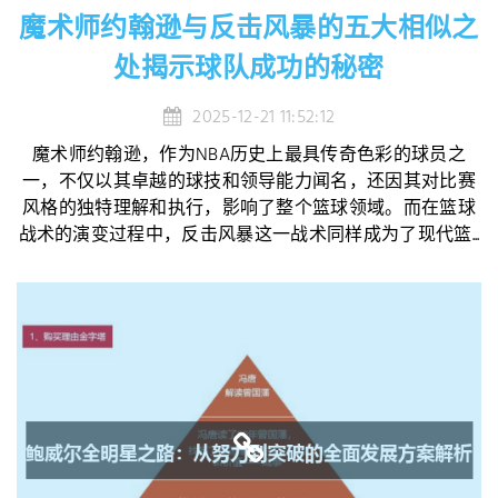
魔术师约翰逊与反击风暴的五大相似之
处揭示球队成功的秘密
2025-12-21 11:52:12
魔术师约翰逊，作为NBA历史上最具传奇色彩的球员之
一，不仅以其卓越的球技和领导能力闻名，还因其对比赛
风格的独特理解和执行，影响了整个篮球领域。而在篮球
战术的演变过程中，反击风暴这一战术同样成为了现代篮...