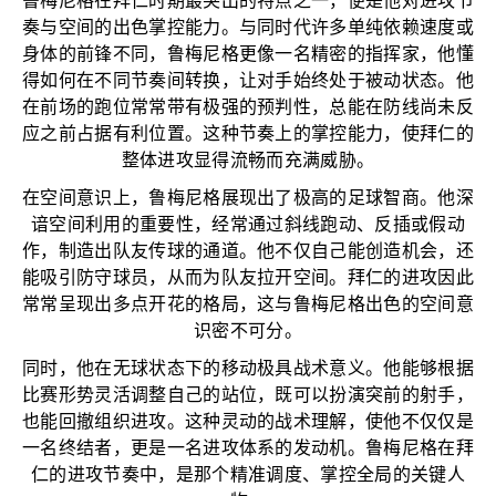
鲁梅尼格在拜仁时期最突出的特点之一，便是他对进攻节
奏与空间的出色掌控能力。与同时代许多单纯依赖速度或
身体的前锋不同，鲁梅尼格更像一名精密的指挥家，他懂
得如何在不同节奏间转换，让对手始终处于被动状态。他
在前场的跑位常常带有极强的预判性，总能在防线尚未反
应之前占据有利位置。这种节奏上的掌控能力，使拜仁的
整体进攻显得流畅而充满威胁。
在空间意识上，鲁梅尼格展现出了极高的足球智商。他深
谙空间利用的重要性，经常通过斜线跑动、反插或假动
作，制造出队友传球的通道。他不仅自己能创造机会，还
能吸引防守球员，从而为队友拉开空间。拜仁的进攻因此
常常呈现出多点开花的格局，这与鲁梅尼格出色的空间意
识密不可分。
同时，他在无球状态下的移动极具战术意义。他能够根据
比赛形势灵活调整自己的站位，既可以扮演突前的射手，
也能回撤组织进攻。这种灵动的战术理解，使他不仅仅是
一名终结者，更是一名进攻体系的发动机。鲁梅尼格在拜
仁的进攻节奏中，是那个精准调度、掌控全局的关键人