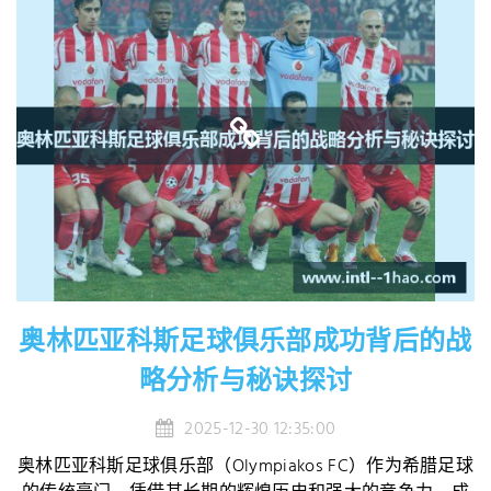
奥林匹亚科斯足球俱乐部成功背后的战
略分析与秘诀探讨
2025-12-30 12:35:00
奥林匹亚科斯足球俱乐部（Olympiakos FC）作为希腊足球