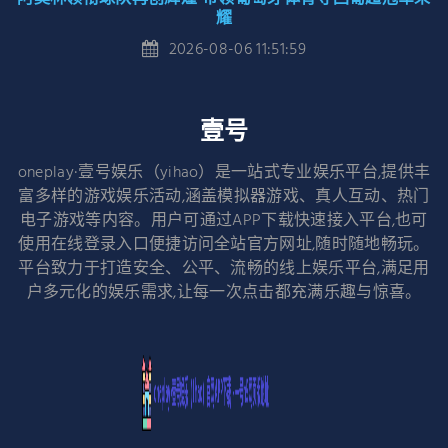
耀
2026-08-06 11:51:59
壹号
oneplay·壹号娱乐（yihao）是一站式专业娱乐平台,提供丰
富多样的游戏娱乐活动,涵盖模拟器游戏、真人互动、热门
电子游戏等内容。用户可通过APP下载快速接入平台,也可
使用在线登录入口便捷访问全站官方网址,随时随地畅玩。
平台致力于打造安全、公平、流畅的线上娱乐平台,满足用
户多元化的娱乐需求,让每一次点击都充满乐趣与惊喜。