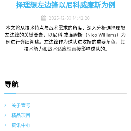
择理想左边锋以尼科威廉斯为例
2025-12-30 14:42:28
本文将从技术特点与战术需求的角度，深入分析选择理想
左边锋的关键要素，以尼科·威廉姆斯（Nico Williams）为
例进行详细阐述。左边锋作为球队进攻端的重要角色，其
技术能力和战术适应性直接影响球队的...
导航
关于壹号
精品项目
资讯中心