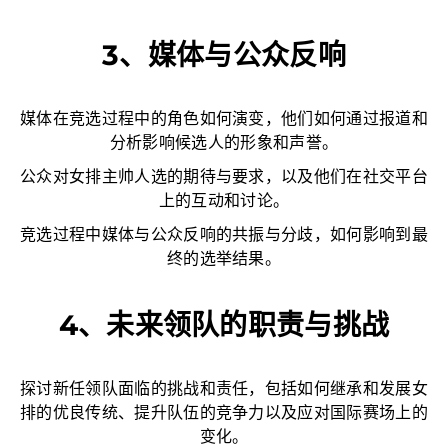
3、媒体与公众反响
媒体在竞选过程中的角色如何演变，他们如何通过报道和
分析影响候选人的形象和声誉。
公众对女排主帅人选的期待与要求，以及他们在社交平台
上的互动和讨论。
竞选过程中媒体与公众反响的共振与分歧，如何影响到最
终的选举结果。
4、未来领队的职责与挑战
探讨新任领队面临的挑战和责任，包括如何继承和发展女
排的优良传统、提升队伍的竞争力以及应对国际赛场上的
变化。