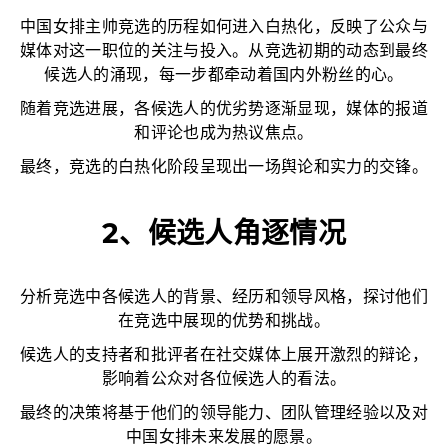
中国女排主帅竞选的历程如何进入白热化，反映了公众与
媒体对这一职位的关注与投入。从竞选初期的动态到最终
候选人的涌现，每一步都牵动着国内外粉丝的心。
随着竞选进展，各候选人的优劣势逐渐显现，媒体的报道
和评论也成为热议焦点。
最终，竞选的白热化阶段呈现出一场舆论和实力的交锋。
2、候选人角逐情况
分析竞选中各候选人的背景、经历和领导风格，探讨他们
在竞选中展现的优势和挑战。
候选人的支持者和批评者在社交媒体上展开激烈的辩论，
影响着公众对各位候选人的看法。
最终的决策将基于他们的领导能力、团队管理经验以及对
中国女排未来发展的愿景。