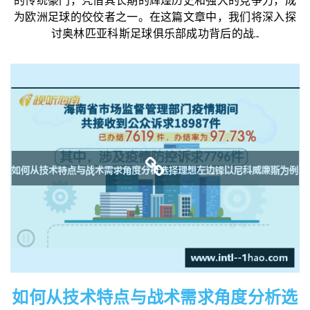
的传统豪门，凭借其长期的辉煌历史和强大的竞争力，成
为欧洲足球的佼佼者之一。在这篇文章中，我们将深入探
讨奥林匹亚科斯足球俱乐部成功背后的战...
如何从技术特点与战术需求角度分析选