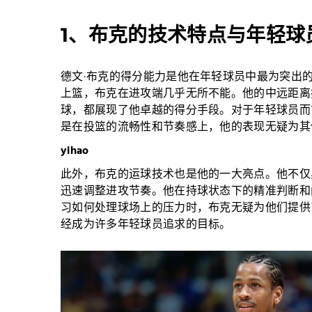
1、布克的技术特点与年轻球
德文·布克的得分能力是他在年轻球员中最为突出
上篮，布克在进攻端几乎无所不能。他的中远距离
球，都展现了他卓越的得分手段。对于年轻球员而
是在投篮的流畅性和节奏感上，他的表现无疑为其
yihao
此外，布克的运球技术也是他的一大亮点。他不仅
迅速调整进攻节奏。他在持球状态下的精准判断和
习如何处理球场上的压力时，布克无疑为他们提供
经成为许多年轻球员追求的目标。