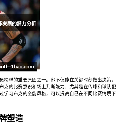
员榜样的重要原因之一。他不仅能在关键时刻做出决策，
布克的比赛意识和场上判断能力，尤其是在传球和球队配
过学习布克的全能风格，可以提高自己在不同比赛情境下
牌塑造