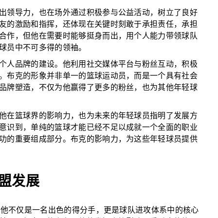
出领导力，也在场外通过积极参与公益活动，树立了良好
友的激励和指挥，还体现在关键时刻敢于承担责任，承担
合作，但他在需要时能够挺身而出，用个人能力带领球队
球员中不可多得的领袖。
个人品牌的建设。他利用社交媒体平台与粉丝互动，积极
。布克的形象并非单一的篮球运动员，而是一个具有社会
品牌塑造，不仅为他赢得了更多的粉丝，也为其他年轻球
他在篮球界的影响力，也为未来的年轻球员指明了发展方
意识到，单纯的篮球才能已经不足以成就一个全面的职业
功的重要组成部分。布克的影响力，为这些年轻球员提供
盟发展
平，他不仅是一名出色的得分手，更是球队进攻体系中的核心