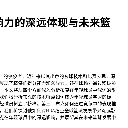
响力的深远体现与未来篮
轻一代球员中的佼佼者，近年来以其出色的篮球技术和比赛表现，深
展现了精湛的得分能力和领导力，还在球场外通过积极参
。本文将从四个方面深入分析布克在年轻球员中深远的影
我们将分析布克的技术特点如何成为年轻球员学习的标
轻球员树立了榜样。第三，布克如何通过竞争中的表现推
，我们将探讨他如何对NBA乃至全球篮球发展带来深远影
克在年轻球员中的深远影响，并展望其在未来篮球发展中