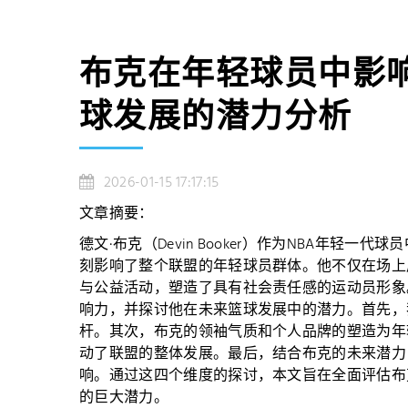
布克在年轻球员中影
球发展的潜力分析
2026-01-15 17:17:15
文章摘要：
德文·布克（Devin Booker）作为NBA年
刻影响了整个联盟的年轻球员群体。他不仅在场上
与公益活动，塑造了具有社会责任感的运动员形象
响力，并探讨他在未来篮球发展中的潜力。首先，
杆。其次，布克的领袖气质和个人品牌的塑造为年
动了联盟的整体发展。最后，结合布克的未来潜力
响。通过这四个维度的探讨，本文旨在全面评估布
的巨大潜力。