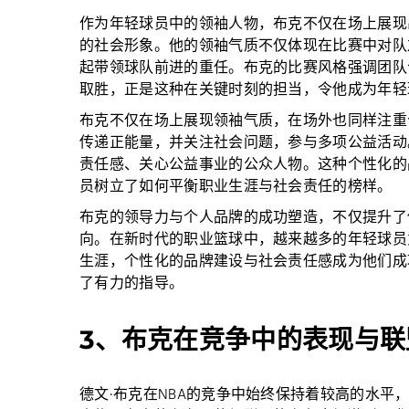
作为年轻球员中的领袖人物，布克不仅在场上展现
的社会形象。他的领袖气质不仅体现在比赛中对队
起带领球队前进的重任。布克的比赛风格强调团队
取胜，正是这种在关键时刻的担当，令他成为年轻
布克不仅在场上展现领袖气质，在场外也同样注重
传递正能量，并关注社会问题，参与多项公益活动
责任感、关心公益事业的公众人物。这种个性化的
员树立了如何平衡职业生涯与社会责任的榜样。
布克的领导力与个人品牌的成功塑造，不仅提升了
向。在新时代的职业篮球中，越来越多的年轻球员
生涯，个性化的品牌建设与社会责任感成为他们成
了有力的指导。
3、布克在竞争中的表现与联
德文·布克在NBA的竞争中始终保持着较高的水