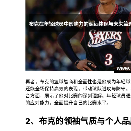
再者，布克的篮球智商和全面性也是他成为年轻球
还能全场保持高效的表现，带动球队进攻与防守。
合方面，展示了他对比赛的深刻理解。年轻球员通
的应对能力，全面提升自己的比赛水平。
2、布克的领袖气质与个人品