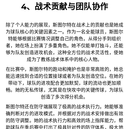
4、战术贡献与团队协作
除了个人能力的展现，斯图尔特在战术上的贡献也是她成
为球队核心的关键因素之一。作为一名全能球员，斯图尔
特能够根据比赛情况调整自己的角色，从得分手到组织
者，她在场上扮演了多重角色。她不仅能单打独斗，还能
够为队友创造进攻机会，这种全方位的战术灵活性，使她
成为了教练战术体系中的核心人物。
在比赛中，斯图尔特的跑动和掩护也是非常高效的，她总
能迅速找到合适的位置接球或者为队友创造空位。在她的
带动下，球队的进攻配合更加默契，球的流动也更加顺
畅。她的无私传球，尤其是在快攻中的关键传球，为球队
创造了多次得分机会。
斯图尔特还在防守端展现了极高的战术执行力。她能够准
确判断对方的进攻模式，并根据对方的战术安排做出有效
的防守调整。她的战术执行力和高效的场上指挥能力，帮
助球队在季后赛中打出了极具针对性的防守体系，极大地