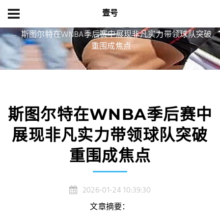
壹号
首页
资讯中心
斯图尔特在WNBA季后赛中展现非凡实力带领球队突破
重围成焦点
斯图尔特在WNBA季后赛中
展现非凡实力带领球队突破
重围成焦点
2026-01-24 10:39:30
文章摘要：