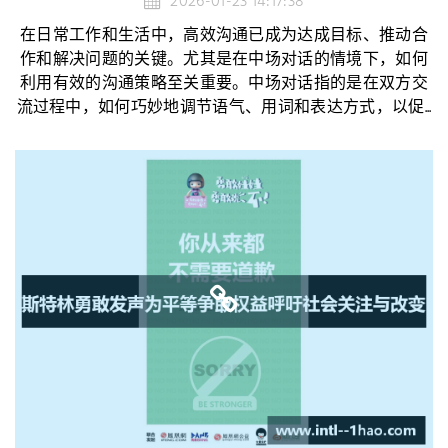
2026-01-23 14:17:38
在日常工作和生活中，高效沟通已成为达成目标、推动合
作和解决问题的关键。尤其是在中场对话的情境下，如何
利用有效的沟通策略至关重要。中场对话指的是在双方交
流过程中，如何巧妙地调节语气、用词和表达方式，以促...