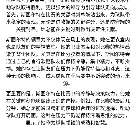
在WNBA季后赛中，布里安娜·斯图尔特不仅以个人技术帮
助球队取得胜利，更以强大的领导力引导球队走向成功。
首先，斯图尔特在比赛的关键时刻总能站出来，为球队带
来稳定的表现。无论是进攻端的关键得分，还是防守端的
关键封盖，她总能在关键时刻做出决定性贡献。
斯图尔特的领导力不仅体现在场上的表现，她在更衣室内
也是队友们的精神支柱。她的职业态度和对比赛的热情感
染了整个团队。尤其是在比分胶着的情况下，斯图尔特会
通过自己的言行激励队友们保持冷静，集中精力，不断拼
搏。她的存在让队友们在压力下仍能保持信心和斗志，这
种无形的影响力，成为球队在季后赛中不断突破的动力来
源。
更重要的是，斯图尔特在比赛中的冷静与决策能力，使她
在关键时刻能够做出正确的选择。例如，在比赛的最后几
分钟，她总是能通过精准的传球和合理的进攻选择，帮助
球队打开局面。这种在压力下仍能保持清晰思维的能力，
展示了她作为球队领袖的成熟和智慧。