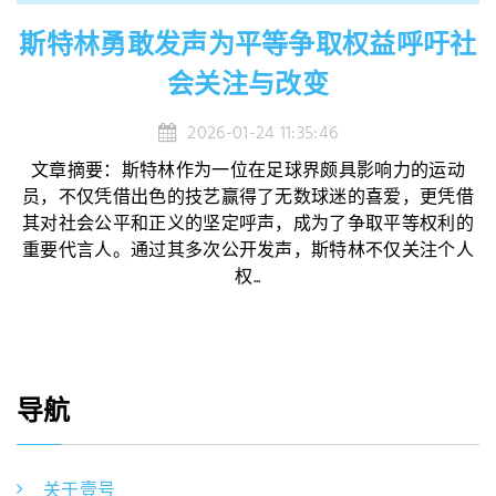
斯特林勇敢发声为平等争取权益呼吁社
会关注与改变
2026-01-24 11:35:46
文章摘要：斯特林作为一位在足球界颇具影响力的运动
员，不仅凭借出色的技艺赢得了无数球迷的喜爱，更凭借
其对社会公平和正义的坚定呼声，成为了争取平等权利的
重要代言人。通过其多次公开发声，斯特林不仅关注个人
权...
导航
关于壹号