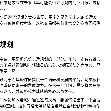
种市场效应在未来几年可能会带来可观的商业回报，包括
入。
仅仅是为了短期的竞技表现，更多的是为了未来的长远发
商业价值角度考虑，这笔交易都有着非常高的投资回报潜
规划
空缺，更是俱乐部长远规划的一部分。作为一支有着雄心
力于通过青训和年轻球员的培养来增强球队的竞争力。马
重要一环。
致力于为年轻球员提供一个培养和发展的平台。马尔穆什
注重球员未来的发展潜力。在未来几年内，曼城将为马尔
断成长，并最终成为球队的核心球员之一。
训球员加入曼城。通过这笔交易，曼城传递出了一个重要
展的空间。这种策略无疑将增强曼城在全球足球市场中的