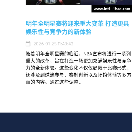
明年全明星赛将迎来重大变革 打造更具
娱乐性与竞争力的新体验
2026-01-25 11:43:42
随着明年全明星赛的临近，NBA宣布将进行一系列
重大的改革，旨在打造一场更加充满娱乐性与竞争
力的全新体验。这些变化不仅仅局限于比赛形式，
还涉及到球迷参与、赛制创新以及场馆体验等多方
面的内容。通过这些调整...