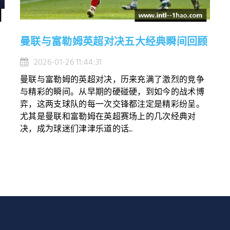
曼联与富勒姆英超对决五大经典瞬间回顾
2026-01-26 11:44:31
曼联与富勒姆的英超对决，历来充满了激烈的竞争
与精彩的瞬间。从早期的硬碰硬，到如今的战术博
弈，这两支球队的每一次交锋都注定是精彩纷呈。
尤其是曼联和富勒姆在英超赛场上的几次经典对
决，成为球迷们津津乐道的话...