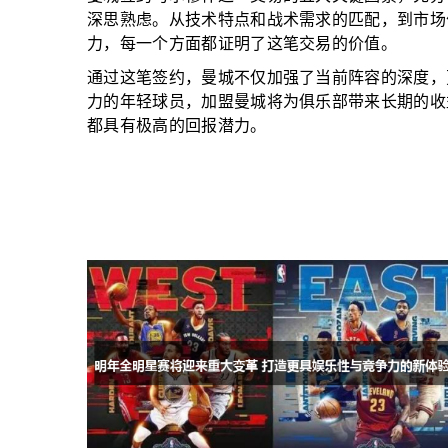
深思熟虑。从技术特点和战术需求的匹配，到市场
力，每一个方面都证明了这笔交易的价值。
通过这笔签约，曼城不仅加强了当前阵容的深度，
力的年轻球员，加盟曼城将为俱乐部带来长期的收
都具有极高的回报潜力。