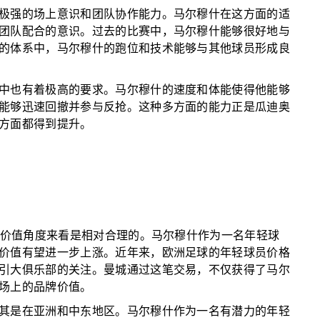
极强的场上意识和团队协作能力。马尔穆什在这方面的适
团队配合的意识。过去的比赛中，马尔穆什能够很好地与
的体系中，马尔穆什的跑位和技术能够与其他球员形成良
中也有着极高的要求。马尔穆什的速度和体能使得他能够
能够迅速回撤并参与反抢。这种多方面的能力正是瓜迪奥
方面都得到提升。
场价值角度来看是相对合理的。马尔穆什作为一名年轻球
价值有望进一步上涨。近年来，欧洲足球的年轻球员价格
引大俱乐部的关注。曼城通过这笔交易，不仅获得了马尔
场上的品牌价值。
其是在亚洲和中东地区。马尔穆什作为一名有潜力的年轻