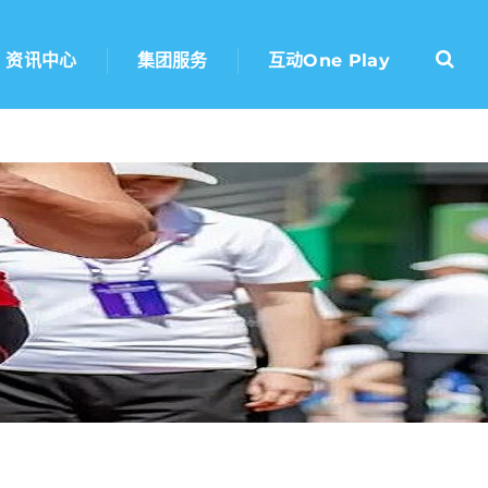
资讯中心
集团服务
互动one Play