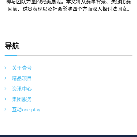
神与团队力量的完美展现。本文将从赛事背景、关键比赛
回顾、球员表现以及社会影响四个方面深入探讨法国女...
导航
关于壹号
精品项目
资讯中心
集团服务
互动one play