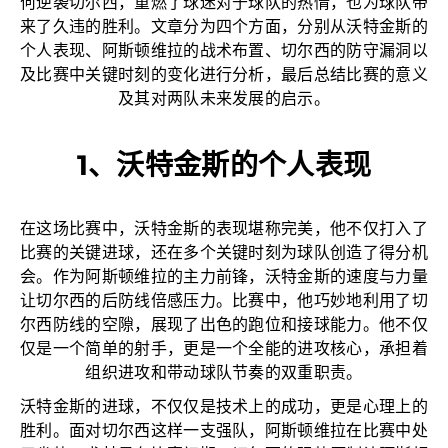
何逆袭切尔西，重燃了球迷对于球队的热情，也为球队带
来了久违的胜利。文章分为四个方面，分别从沃特金斯的
个人表现、阿斯顿维拉的战术布置、切尔西的防守漏洞以
及比赛中关键时刻的变化进行分析，最后总结比赛的意义
及其对两队未来发展的启示。
1、沃特金斯的个人表现
在这场比赛中，沃特金斯的表现堪称完美，他不仅打入了
比赛的关键进球，还在多个关键时刻为球队创造了得分机
会。作为阿斯顿维拉的主力前锋，沃特金斯的速度与力量
让切尔西的后防线倍感压力。比赛中，他巧妙地利用了切
尔西防线的空隙，展现了出色的跑位和接球能力。他不仅
仅是一个简单的射手，更是一个全能的进攻核心，承担着
组织进攻和带动球队节奏的双重职责。
沃特金斯的进球，不仅仅是技术上的成功，更是心理上的
胜利。面对切尔西这样一支强队，阿斯顿维拉在比赛中处