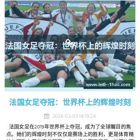
法国女足夺冠：世界杯上的辉煌时刻
2026-02-03 16:19:24
法国女足在2019年世界杯上夺冠，成为了全球瞩目的焦
点。她们的辉煌时刻不仅仅是赛场上的胜利，更是体育精