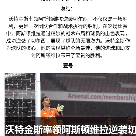
总结：
沃特金斯率领阿斯顿维拉逆袭切尔西，不仅仅是一场胜
利，更是一次团队合作和战术执行的胜利。在这场比赛
中，阿斯顿维拉通过精妙的战术布局和球员的出色表现，
成功逆袭了切尔西，展现了球队的无限潜力。沃特金斯作
为球队的核心，他的表现堪称全场最佳，他的进球和助攻
为阿斯顿维拉带来了宝贵的胜利。
壹号