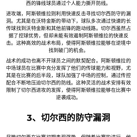
西的锋线球员通过个人能力撕开防线。
进攻端，阿斯顿维拉则利用快速反击寻找切尔西防守的漏
洞。尤其是在沃特金斯的带动下，球队多次通过快速的长
传球找到沃特金斯和其他前锋的跑动线路。切尔西虽然占
据了控球优势，但却未能有效遏制阿斯顿维拉的快速反
击。这种高效的战术布局，使得阿斯顿维拉能够在逆境中
找到破门的机会。
战术的成功也离不开球员之间的默契配合。阿斯顿维拉的
中场球员在比赛中充分发挥了他们的传球能力和视野，尤
其是在比赛的后半段，球队加强了中场的控制，通过传控
配合不断地压迫切尔西的防线。这种灵活的战术安排有效
限制了切尔西进攻的发挥，使得阿斯顿维拉能够在比赛中
逆袭成功。
3、切尔西的防守漏洞