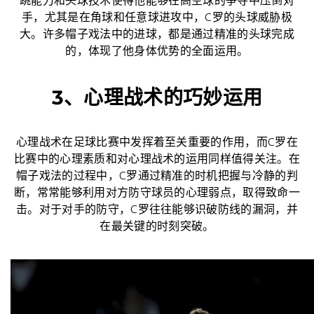
跳能力和头球技术使得他能够在高空球的争夺中压倒对
手，尤其是在角球和任意球进攻中，C罗的头球威胁极
大。许多帽子戏法中的进球，都是通过精准的头球完成
的，体现了他身体优势的全面运用。
3、心理战术的巧妙运用
心理战术在足球比赛中发挥着至关重要的作用，而C罗在
比赛中的心理素质和对心理战术的运用同样值得关注。在
帽子戏法的过程中，C罗通过精准的时机把握与冷静的判
断，常常能够利用对方防守球员的心理弱点，取得致命一
击。对于对手的防守，C罗往往能够识破防线的漏洞，并
在最关键的时刻突破。