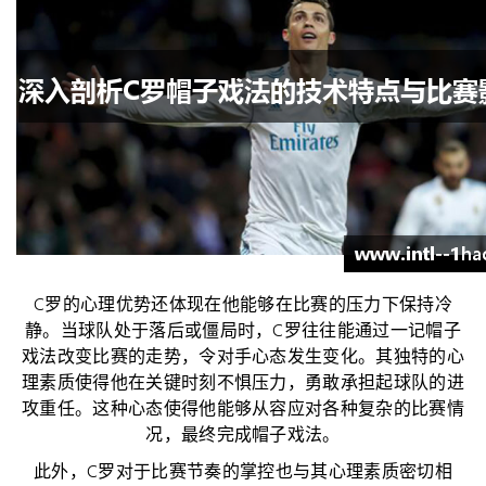
C罗的心理优势还体现在他能够在比赛的压力下保持冷
静。当球队处于落后或僵局时，C罗往往能通过一记帽子
戏法改变比赛的走势，令对手心态发生变化。其独特的心
理素质使得他在关键时刻不惧压力，勇敢承担起球队的进
攻重任。这种心态使得他能够从容应对各种复杂的比赛情
况，最终完成帽子戏法。
此外，C罗对于比赛节奏的掌控也与其心理素质密切相