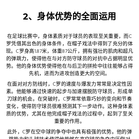
2、身体优势的全面运用
在足球比赛中，身体素质对于球员的表现至关重要，而C
罗凭借其出色的身体条件，在帽子戏法中得到了充分的体
现。C罗身高1.87米，体重87公斤，拥有强壮的肌肉和超凡
的弹跳力，使得他在与对方防守球员的对抗中占据明显优
势。他的身体优势使得他在与后卫的拼抢中往往能够占得
先机，进而为进攻创造更大的空间。
在面对对方防线时，C罗的速度与爆发力常常是决定性因
素。他能够通过快速的起步与加速摆脱防守球员，形成单
刀球的机会。在突破时，C罗常常依靠巧妙的变向和节奏
变化，使得防守球员很难预测其下一步动作。这种身体素
质的优势，尤其在他完成帽子戏法的过程中，起到了至关
重要的作用。
此外，C罗在空中球的争夺中也具有极强的优势。他的弹