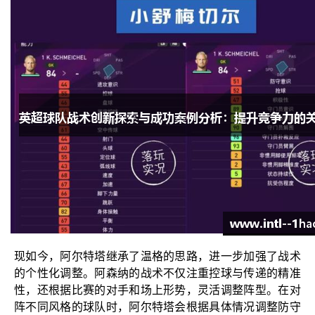
现如今，阿尔特塔继承了温格的思路，进一步加强了战术
的个性化调整。阿森纳的战术不仅注重控球与传递的精准
性，还根据比赛的对手和场上形势，灵活调整阵型。在对
阵不同风格的球队时，阿尔特塔会根据具体情况调整防守