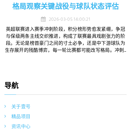
格局观察关键战役与球队状态评估
2026-03-05 14:00:21
英超联赛进入赛季冲刺阶段，积分榜形势愈发紧绷，争冠
与保级两条主线交织推进，构成了联赛最具戏剧张力的阶
段。无论是榜首豪门之间的寸土必争，还是中下游球队为
生存展开的残酷博弈，每一轮比赛都可能改写格局。冲刺...
导航
关于壹号
精品项目
资讯中心