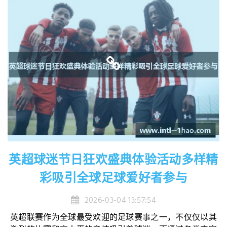
英超球迷节日狂欢盛典体验活动多样精
彩吸引全球足球爱好者参与
2026-03-04 13:57:54
英超联赛作为全球最受欢迎的足球赛事之一，不仅仅以其