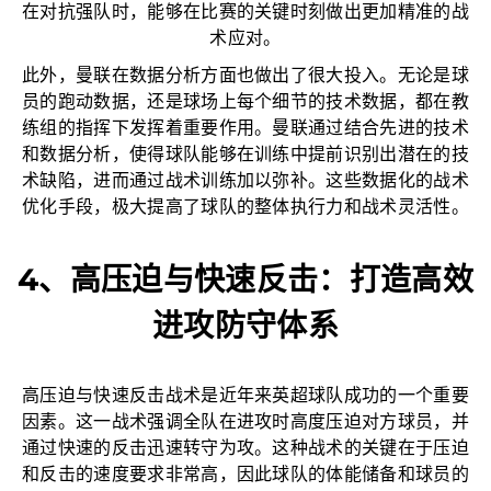
在对抗强队时，能够在比赛的关键时刻做出更加精准的战
术应对。
此外，曼联在数据分析方面也做出了很大投入。无论是球
员的跑动数据，还是球场上每个细节的技术数据，都在教
练组的指挥下发挥着重要作用。曼联通过结合先进的技术
和数据分析，使得球队能够在训练中提前识别出潜在的技
术缺陷，进而通过战术训练加以弥补。这些数据化的战术
优化手段，极大提高了球队的整体执行力和战术灵活性。
4、高压迫与快速反击：打造高效
进攻防守体系
高压迫与快速反击战术是近年来英超球队成功的一个重要
因素。这一战术强调全队在进攻时高度压迫对方球员，并
通过快速的反击迅速转守为攻。这种战术的关键在于压迫
和反击的速度要求非常高，因此球队的体能储备和球员的