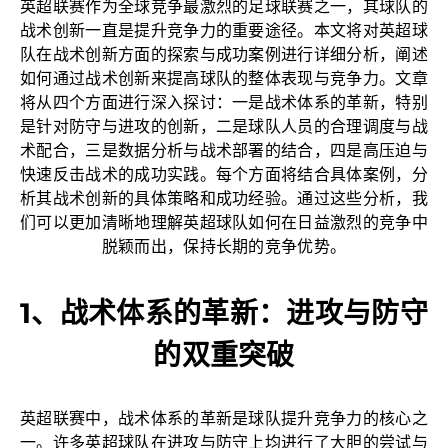
英超联赛作为全球竞争最激烈的足球联赛之一，其球队的
战术创新一直是提升竞争力的重要途径。本文将对英超球
队在战术创新方面的探索与成功案例进行详细分析，阐述
如何通过战术创新来提高球队的整体表现与竞争力。文章
将从四个方面进行深入探讨：一是战术体系的革新，特别
是针对防守与进攻的创新，二是球队人员的合理调度与战
术配合，三是数据分析与战术部署的结合，四是高压迫与
快速反击战术的成功实践。每个方面将结合具体案例，分
析其战术创新的具体策略和成功经验。通过这些分析，我
们可以更加清晰地理解英超球队如何在日益激烈的竞争中
脱颖而出，保持长期的竞争优势。
1、战术体系的革新：进攻与防守
的双重突破
英超联赛中，战术体系的革新是球队提升竞争力的核心之
一。许多英超球队在进攻与防守上均进行了大胆的尝试与