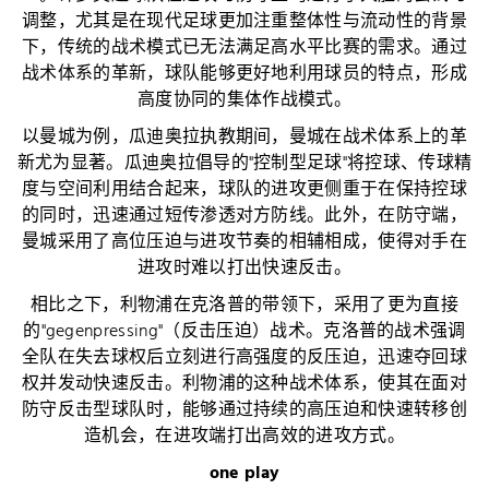
调整，尤其是在现代足球更加注重整体性与流动性的背景
下，传统的战术模式已无法满足高水平比赛的需求。通过
战术体系的革新，球队能够更好地利用球员的特点，形成
高度协同的集体作战模式。
以曼城为例，瓜迪奥拉执教期间，曼城在战术体系上的革
新尤为显著。瓜迪奥拉倡导的"控制型足球"将控球、传球精
度与空间利用结合起来，球队的进攻更侧重于在保持控球
的同时，迅速通过短传渗透对方防线。此外，在防守端，
曼城采用了高位压迫与进攻节奏的相辅相成，使得对手在
进攻时难以打出快速反击。
相比之下，利物浦在克洛普的带领下，采用了更为直接
的"gegenpressing"（反击压迫）战术。克洛普的战术强调
全队在失去球权后立刻进行高强度的反压迫，迅速夺回球
权并发动快速反击。利物浦的这种战术体系，使其在面对
防守反击型球队时，能够通过持续的高压迫和快速转移创
造机会，在进攻端打出高效的进攻方式。
one play