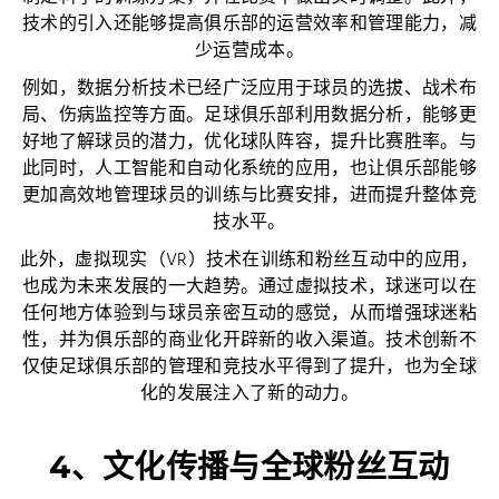
技术的引入还能够提高俱乐部的运营效率和管理能力，减
少运营成本。
例如，数据分析技术已经广泛应用于球员的选拔、战术布
局、伤病监控等方面。足球俱乐部利用数据分析，能够更
好地了解球员的潜力，优化球队阵容，提升比赛胜率。与
此同时，人工智能和自动化系统的应用，也让俱乐部能够
更加高效地管理球员的训练与比赛安排，进而提升整体竞
技水平。
此外，虚拟现实（VR）技术在训练和粉丝互动中的应用，
也成为未来发展的一大趋势。通过虚拟技术，球迷可以在
任何地方体验到与球员亲密互动的感觉，从而增强球迷粘
性，并为俱乐部的商业化开辟新的收入渠道。技术创新不
仅使足球俱乐部的管理和竞技水平得到了提升，也为全球
化的发展注入了新的动力。
4、文化传播与全球粉丝互动