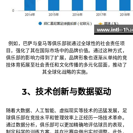
例如，巴萨与皇马等俱乐部就通过全球性的社会责任项
目，强化了其在国际市场中的品牌价值。通过这种方式，
俱乐部的影响力得到了扩展，品牌形象也逐渐从单纯的竞
技体育拓展至社会责任和文化传播的多元化层面，推动了
其全球化战略的实施。
3、技术创新与数据驱动
随着大数据、人工智能、虚拟现实等技术的迅猛发展，足
球俱乐部在竞技水平和管理效率上正经历一场技术革命。
通过数据分析，俱乐部可以更加精确地评估球员的表现，
制定科学的训练方案，并在比赛中做出实时调整。此外，