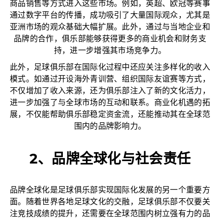
商品销售等方式进入这些市场。例如，英超、欧冠等赛事
通过数字平台的传播，成功吸引了大量国际观众，尤其是
亚洲市场的观众基础大幅扩展。此外，通过与当地企业和
品牌的合作，俱乐部能够获得更多的商业机会和财务支
持，进一步增强其市场竞争力。
此外，足球俱乐部在国际化过程中还应关注多样化的收入
模式。如通过开设海外青训营、组织国际友谊赛等方式，
不仅增加了收入来源，还为俱乐部注入了新的文化活力，
进一步加强了与全球市场的互动和联系。商业化机遇的拓
展，不仅能帮助俱乐部稳定资金流，还能推动其在全球范
围内的品牌影响力。
2、品牌全球化与社会责任
品牌全球化是足球俱乐部实现国际化发展的另一个重要方
面。随着世界各地足球文化的交融，足球俱乐部不仅要关
注竞技成绩的提升，还需要在全球范围内树立强有力的品