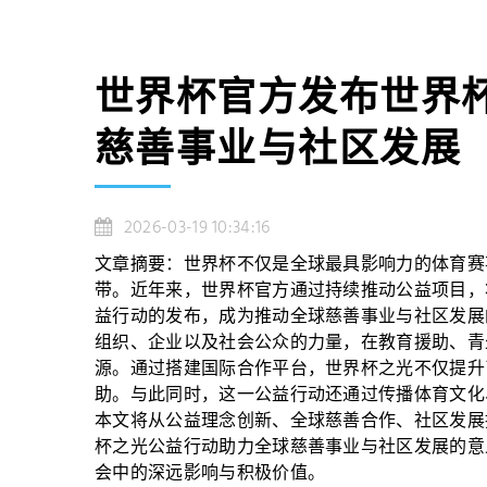
世界杯官方发布世界
慈善事业与社区发展
2026-03-19 10:34:16
文章摘要：世界杯不仅是全球最具影响力的体育赛
带。近年来，世界杯官方通过持续推动公益项目，
益行动的发布，成为推动全球慈善事业与社区发展
组织、企业以及社会公众的力量，在教育援助、青
源。通过搭建国际合作平台，世界杯之光不仅提升
助。与此同时，这一公益行动还通过传播体育文化
本文将从公益理念创新、全球慈善合作、社区发展
杯之光公益行动助力全球慈善事业与社区发展的意
会中的深远影响与积极价值。