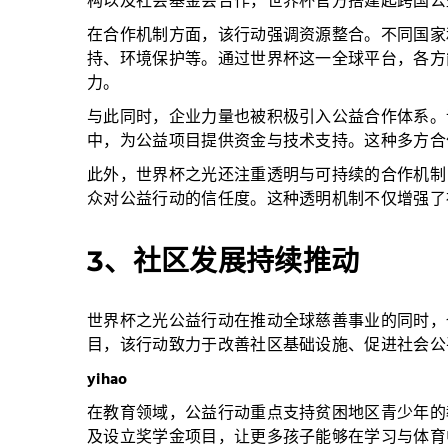
构以及社会基金会合作，世界杯官方搭建起跨国公
在合作机制方面，该行动强调资源整合。不同国家
持、环境保护等。通过世界杯这一全球平台，各方
力。
与此同时，企业力量也被积极引入公益合作体系。
中，为公益项目提供资金与技术支持。这种多方合
此外，世界杯之光还注重透明与可持续的合作机制
众对公益行动的信任度。这种透明机制不仅增强了
3、社区发展持续推动
世界杯之光公益行动在推动全球慈善事业的同时，
目，该行动致力于改善社区基础设施、促进社会公
yihao
在教育领域，公益行动重点支持贫困地区青少年的
及设立奖学金项目，让更多孩子能够在学习与体育