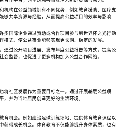
益合作平台，为全球慈善事业注入新的资源与动力。
和机构在公益领域拥有不同优势，例如教育援助、医疗支
能够共享资源与经验，从而提高公益项目的效率与影响
许多国际企业通过赞助或合作项目参与到世界杯之光行动
作模式，使公益事业能够实现更长期、稳定的发展。
，通过公开项目进展、发布年度公益报告等方式，提高公
社会监督，也促进了更多机构加入公益合作网络。
也将社区发展作为重要目标之一。通过开展基层公益项
平，并为当地居民创造更好的生活环境。
教育机会。例如建设足球训练场地、提供体育教育课程以
中获得成长机会。体育教育不仅能够提升身体素质，也有