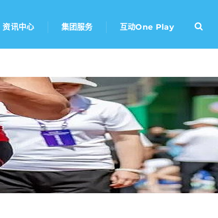
资讯中心
集团服务
互动one Play