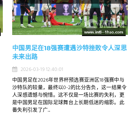
中国男足在18强赛遭遇沙特挫败令人深思
未来出路
2026-03-19 12:40:01
中国男足在2026年世界杯预选赛亚洲区18强赛中与
沙特队的较量，最终以0-2的比分告负，这一结果令
人深感遗憾与惋惜。这不仅是一场比赛的失利，更
是中国男足在国际足球舞台上长期低迷的缩影。此
番失利引发了广...