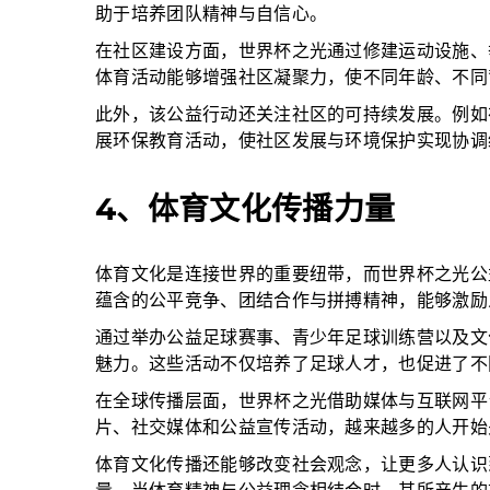
助于培养团队精神与自信心。
在社区建设方面，世界杯之光通过修建运动设施、
体育活动能够增强社区凝聚力，使不同年龄、不同
此外，该公益行动还关注社区的可持续发展。例如
展环保教育活动，使社区发展与环境保护实现协调
4、体育文化传播力量
体育文化是连接世界的重要纽带，而世界杯之光公
蕴含的公平竞争、团结合作与拼搏精神，能够激励
通过举办公益足球赛事、青少年足球训练营以及文
魅力。这些活动不仅培养了足球人才，也促进了不
在全球传播层面，世界杯之光借助媒体与互联网平
片、社交媒体和公益宣传活动，越来越多的人开始
体育文化传播还能够改变社会观念，让更多人认识