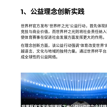
1、公益理念创新实践
世界杯官方发布“世界杯之光”公益行动，首先体
竞技与商业价值，而世界杯之光则将社会责任纳入
使体育赛事在促进社会发展方面发挥更大的作用。
在理念创新方面，该公益行动强调“体育改变世界
越语言、文化与地域的独特力量。通过世界杯平台
成全球性的公益网络。