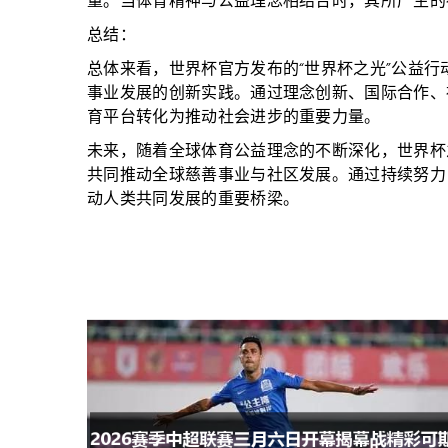
量。当体育精神与公益理念相结合时，其所产生的
总结：
总体来看，世界杯官方发布的“世界杯之光”公益
事业发展的创新实践。通过理念创新、国际合作、
育平台转化为推动社会进步的重要力量。
未来，随着全球体育公益理念的不断深化，世界杯
共同推动全球慈善事业与社区发展。通过持续努力
动人类共同发展的重要桥梁。