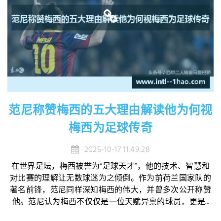
范尼称赞梅西的五大理由解读他为何视
梅西为足球传奇
2025-10-17 11:49:28
在世界足坛，梅西被誉为“足球天才”，他的技术、智慧和
对比赛的理解让无数球迷为之倾倒。作为前荷兰国家队的
著名前锋，范尼同样深知梅西的伟大，并曾多次公开称赞
他。范尼认为梅西不仅仅是一位天赋异禀的球员，更是...