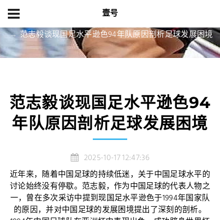
壹号
首页
资讯中心
范志毅谈现国足水平逊色94年队原因剖析足球发展困境
范志毅谈现国足水平逊色94
年队原因剖析足球发展困境
2025-10-17 12:47:36
近年来，随着中国足球的持续低迷，关于中国足球水平的
讨论始终没有停歇。范志毅，作为中国足球的代表人物之
一，曾在多次采访中提到现国足水平逊色于1994年国家队
的原因，并对中国足球的发展困境提出了深刻的剖析。