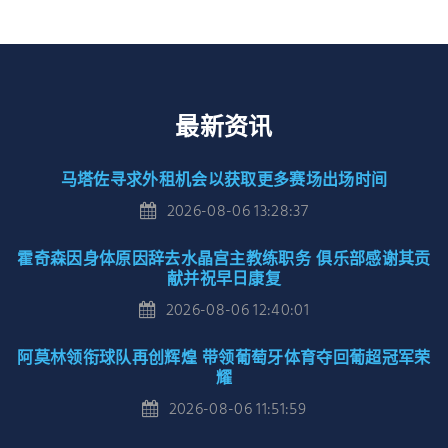
最新资讯
马塔佐寻求外租机会以获取更多赛场出场时间
2026-08-06 13:28:37
霍奇森因身体原因辞去水晶宫主教练职务 俱乐部感谢其贡
献并祝早日康复
2026-08-06 12:40:01
阿莫林领衔球队再创辉煌 带领葡萄牙体育夺回葡超冠军荣
耀
2026-08-06 11:51:59