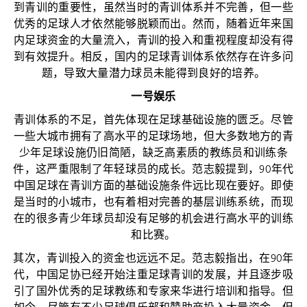
到青训的重要性，虽然当时的青训体系并不完善，但一些
优秀的足球人才依然能够脱颖而出。然而，随着近年来国
内足球资金的大量流入，青训的投入和重视程度却没有得
到有效提升。相反，国内的足球青训体系依然存在许多问
题，导致大量潜力球员未能得到良好的培养。
一号娱乐
青训体系的不足，首先体现在足球基础设施的匮乏。尽管
一些大城市拥有了高水平的足球场地，但大多数地方的青
少年足球设施仍旧简陋，缺乏高素质的教练员和训练条
件，这严重限制了年轻球员的成长。范志毅提到，90年代
中国足球在青训方面的基础设施条件远比现在要好。即使
是当时的小城市，也有着相对完善的基层训练系统，而现
在的很多青少年球员却没有足够的机会进行高水平的训练
和比赛。
其次，青训投入的资金也远远不足。范志毅指出，在90年
代，中国足协已经开始注重足球青训的发展，并且逐步吸
引了国外优秀的足球教练和专家来华进行培训和指导。但