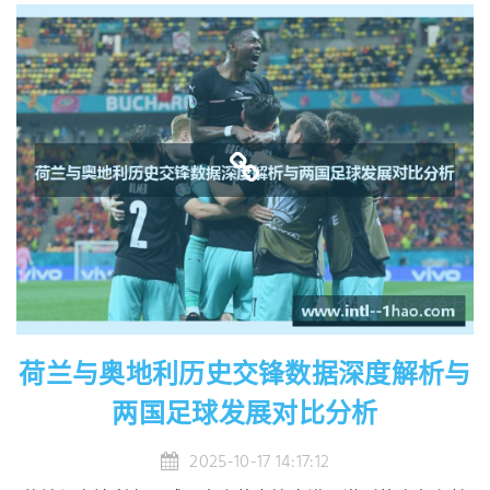
荷兰与奥地利历史交锋数据深度解析与
两国足球发展对比分析
2025-10-17 14:17:12