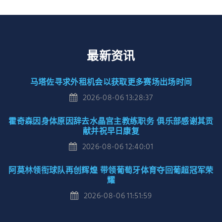
最新资讯
马塔佐寻求外租机会以获取更多赛场出场时间
2026-08-06 13:28:37
霍奇森因身体原因辞去水晶宫主教练职务 俱乐部感谢其贡
献并祝早日康复
2026-08-06 12:40:01
阿莫林领衔球队再创辉煌 带领葡萄牙体育夺回葡超冠军荣
耀
2026-08-06 11:51:59