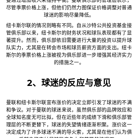
要通过增加收入来维持平衡。曼联俱乐部的管理层表示，
尽管季票价格上涨，但他们仍然力图保证价格调整对普通
球迷的影响尽量降低。
纽卡斯尔联的情况则略有不同。自从沙特公共投资基金接
管俱乐部以来，纽卡斯尔的财务状况和球队表现都有了显
著提升。然而，俱乐部依旧需要进行大量的投资以提升球
队实力，尤其是在转会市场和球员薪资方面的支出。纽卡
斯尔的季票价格上涨被视为俱乐部进一步增强其经济实力
的措施之一。
2、球迷的反应与意见
曼联和纽卡斯尔联宣布涨价的决定立即引发了球迷的不满
和争议。对于曼联的球迷来说，虽然俱乐部的品牌效应和
全球知名度无可比拟，但在近些年的成绩下滑和俱乐部管
理层的不断更替下，球迷的失望情绪逐渐积聚。涨价这一
决定成为了许多球迷不满的导火索，尤其是在他们认为俱