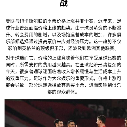
战
曼联与纽卡斯尔联的季票价格上涨并非个案，近年来，足
球行业普遍面临价格上涨的趋势。由于球员薪资的不断攀
升、转会费用的剧增，以及场馆运营成本的增加，许多俱
乐部都选择通过提高票价来应对经济压力。这一趋势不仅
影响到英格兰的顶级俱乐部，还波及到欧洲其他联赛。
对于球迷而言，价格的上涨意味着他们在享受足球比赛的
同时，所需支付的费用越来越高。在全球经济形势复杂的
今天，很多普通球迷面临着收入增长缓慢与生活成本上升
的双重压力。足球作为大众娱乐的重要形式，价格上涨可
能会导致一部分球迷选择放弃购买季票，进而影响到俱乐
部的观众群体。