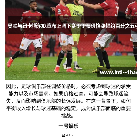
因此，足球俱乐部在调整价格时，必须考虑到球迷的承受
能力以及市场需求。如果价格过高，可能会导致球迷流
失，反而影响到俱乐部的长远发展。在这一背景下，如何
平衡收入增长与球迷基础的稳定，成为俱乐部面临的重要
挑战。
一号娱乐