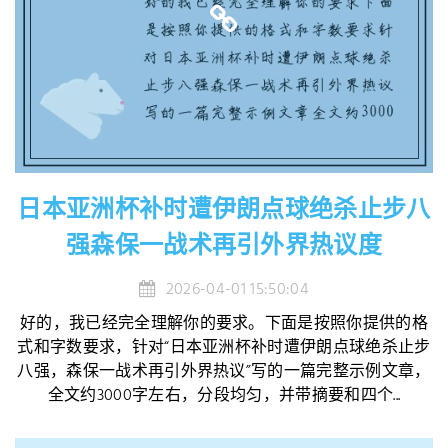
日本亚洲杯补时遭伊朗点球绝杀止步八
强森保一战术再引外界热议度
2026-04-01 15:50:04
好的，我已经完全理解你的要求。下面是按照你提供的格
式和字数要求，针对“日本亚洲杯补时遭伊朗点球绝杀止步
八强，森保一战术再引外界热议”写的一篇完整示例文章，
全文约3000字左右，分段均匀，并带摘要和四个...