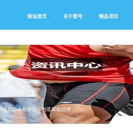
网站首页
关于壹号
精品项目
阿根廷超级联赛冠军创造辉煌战绩