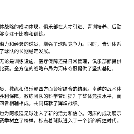
体战略的成功体现。俱乐部在人才引进、青训培养、后勤
够专注于比赛和训练。
潜力和经验的球员，增强了球队竞争力。同时，青训体系
了球队的长期稳定发展。
无论是训练设施、医疗保障还是日常管理，俱乐部都提供
比赛。全方位的战略布局为河床夺冠提供了坚实基础。
员、教练和俱乐部四方面紧密结合的结果。卓越的战术体
胜利保障，教练团队的科学管理提升了整体竞技水平，而
四者相辅相成，共同铸就了辉煌战绩。
也为阿根廷足球注入了新的活力和信心。河床的成功展示
赛季树立了榜样，标志着球队进入了一个新的辉煌时代。