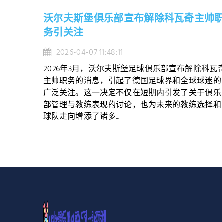
沃尔夫斯堡俱乐部宣布解除科瓦奇主帅
务引关注
2026-04-07 11:48:11
2026年3月，沃尔夫斯堡足球俱乐部宣布解除科瓦
主帅职务的消息，引起了德国足球界和全球球迷的
广泛关注。这一决定不仅在短期内引发了关于俱乐
部管理与教练表现的讨论，也为未来的教练选择和
球队走向增添了诸多...