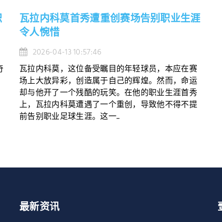
职
瓦拉内科莫首秀遭重创赛场告别职业生涯
令人惋惜
2026-04-13 10:57:46
奇
瓦拉内科莫，这位备受瞩目的年轻球员，本应在赛
场上大放异彩，创造属于自己的辉煌。然而，命运
却与他开了一个残酷的玩笑。在他的职业生涯首秀
上，瓦拉内科莫遭遇了一个重创，导致他不得不提
前告别职业足球生涯。这一...
最新资讯