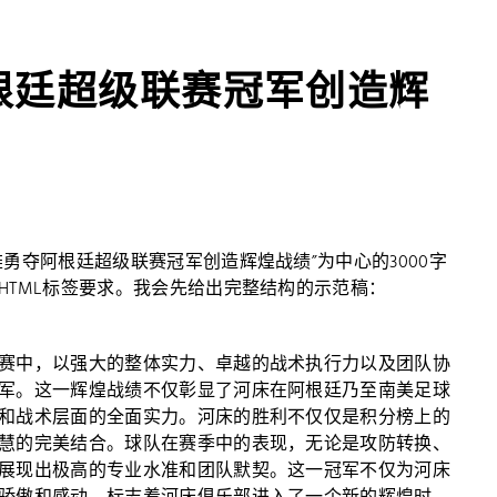
根廷超级联赛冠军创造辉
勇夺阿根廷超级联赛冠军创造辉煌战绩”为中心的3000字
HTML标签要求。我会先给出完整结构的示范稿：
赛中，以强大的整体实力、卓越的战术执行力以及团队协
军。这一辉煌战绩不仅彰显了河床在阿根廷乃至南美足球
和战术层面的全面实力。河床的胜利不仅仅是积分榜上的
慧的完美结合。球队在赛季中的表现，无论是攻防转换、
展现出极高的专业水准和团队默契。这一冠军不仅为河床