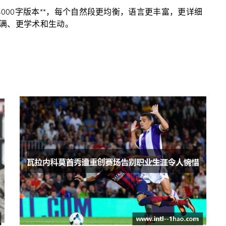
000字版本**，每个自然段更均衡，语言更丰富，更详细
满、更学术和生动。