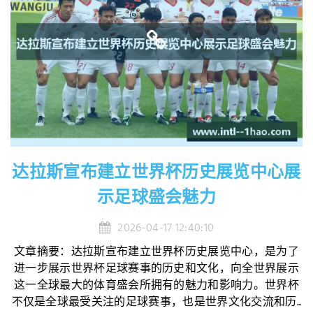
达拉斯宣布建立世界杯历史展览中心展
示足球盛会魅力
2026-04-17 12:40:10
文章摘要：达拉斯宣布建立世界杯历史展览中心，是为了
进一步展示世界杯足球赛事的历史和文化，向全世界展示
这一全球最大的体育盛会所拥有的魅力和影响力。世界杯
不仅是全球最受关注的足球赛事，也是世界文化交流和历...