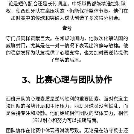
论是短传配合还是长传调度，中场球员都能精准控制球
权，使西班牙队在高压状态下仍能保持整体节奏。他们在
加时赛中的传球和突破为球队创造了多次得分机会。
壹号
守门员同样贡献巨大。在常规时间内，他数次化解法国的
威胁射门，尤其是在一对一情况下表现出冷静与敏捷。他
的稳健发挥为队友提供了心理支撑，也为加时赛逆转提供
了坚实的后盾。
3、比赛心理与团队协作
西班牙队的心理素质是逆转胜利的重要因素。面对东道主
法国队的强势开局和主场压力，西班牙球员没有慌乱，而
是保持专注和冷静。他们始终相信团队的整体实力，相信
通过耐心和努力可以扭转局面。
团队协作在比赛中体现得淋漓尽致。无论是在防守反击还