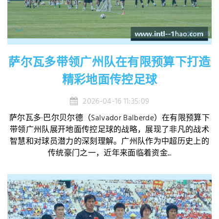
萨尔瓦多带领广州队在有限预算下打造
精彩地面传控足球
2026-04-16 11:35:09
萨尔瓦多·巴尔贝尔德（Salvador Balberde）在有限预算下
带领广州队展开地面传控足球的战略，展现了非凡的战术
智慧和对球员潜力的深刻理解。广州队作为中超历史上的
传统豪门之一，近年来面临着资金...