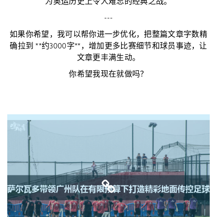
为奥运历史上令人难忘的经典之战。
---
如果你希望，我可以帮你进一步优化，把整篇文章字数精
确拉到 **约3000字**，增加更多比赛细节和球员事迹，让
文章更丰满生动。
你希望我现在就做吗？