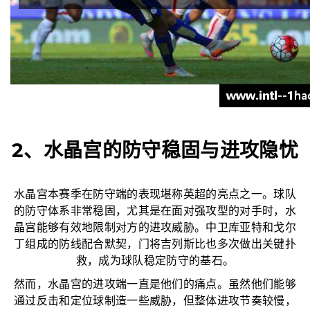
2、水晶宫的防守稳固与进攻隐忧
水晶宫本赛季在防守端的表现堪称英超的亮点之一。球队
的防守体系非常稳固，尤其是在面对强攻型的对手时，水
晶宫能够有效地限制对方的进攻威胁。中卫库亚特和戈尔
丁组成的防线配合默契，门将吉列斯比也多次做出关键扑
救，成为球队稳定防守的基石。
然而，水晶宫的进攻端一直是他们的痛点。虽然他们能够
通过反击和定位球制造一些威胁，但整体进攻节奏较慢，