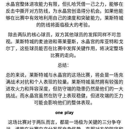
水晶宫整体进攻能力有限，但扎哈凭借一己之力，能够在
反击中撕开对方防线，为水晶宫创造得分机会。如果他能
够在比赛中有效地利用自己的速度和突破能力，莱斯特城
的防线将面临极大的考验。
除去两队的核心球员，双方其他球员的发挥同样不可忽
视。莱斯特城的麦迪逊和蒂莱曼斯，水晶宫的库亚特和戈
尔丁，这些球员能否在比赛中发挥关键作用，将决定整场
比赛的走向。
总结：
总的来说，莱斯特城与水晶宫的这场比赛，将会是一场充
满战术对抗和个人表现的较量。莱斯特城虽然拥有较强的
进攻火力和阵容深度，但防守端的隐患仍然是他们的一大
挑战。而水晶宫虽然在防守上表现稳健，但进攻端的乏力
可能会影响他们的整体表现。
one play
这场比赛对于两队而言，都是一场极为关键的三分争夺