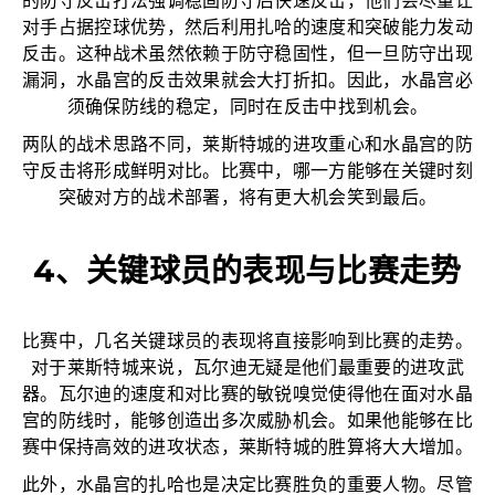
的防守反击打法强调稳固防守后快速反击，他们会尽量让
对手占据控球优势，然后利用扎哈的速度和突破能力发动
反击。这种战术虽然依赖于防守稳固性，但一旦防守出现
漏洞，水晶宫的反击效果就会大打折扣。因此，水晶宫必
须确保防线的稳定，同时在反击中找到机会。
两队的战术思路不同，莱斯特城的进攻重心和水晶宫的防
守反击将形成鲜明对比。比赛中，哪一方能够在关键时刻
突破对方的战术部署，将有更大机会笑到最后。
4、关键球员的表现与比赛走势
比赛中，几名关键球员的表现将直接影响到比赛的走势。
对于莱斯特城来说，瓦尔迪无疑是他们最重要的进攻武
器。瓦尔迪的速度和对比赛的敏锐嗅觉使得他在面对水晶
宫的防线时，能够创造出多次威胁机会。如果他能够在比
赛中保持高效的进攻状态，莱斯特城的胜算将大大增加。
此外，水晶宫的扎哈也是决定比赛胜负的重要人物。尽管