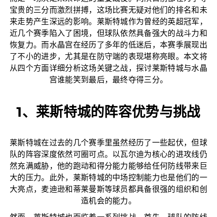
宝贵的三分而激烈拼搏，这场比赛无疑对他们的排名和未
来走势产生深远的影响。莱斯特城作为曾经的英超冠军，
近几个赛季陷入了困境，但球队依然具备强大的战斗力和
恢复力。而水晶宫在经历了多年的低迷后，本赛季展现出
了不小的进步，尤其是在防守端的表现堪称亮眼。本文将
从四个方面详细分析这场关键之战，探讨莱斯特城与水晶
宫谁能笑到最后，最终夺得三分。
1、莱斯特城的阵容优势与挑战
莱斯特城在过去的几个赛季里虽然经历了一些起伏，但球
队的阵容深度依然可圈可点。以瓦尔迪为核心的进攻线仍
然充满威胁，他的跑动和得分能力能够给任何防线带来巨
大的压力。此外，莱斯特城的中场控制能力也是他们的一
大亮点，麦迪逊和蒂莱曼斯等球员都具备很强的组织和创
造机会的能力。