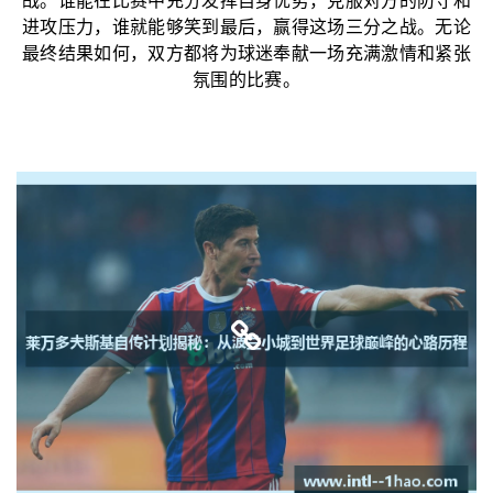
战。谁能在比赛中充分发挥自身优势，克服对方的防守和
进攻压力，谁就能够笑到最后，赢得这场三分之战。无论
最终结果如何，双方都将为球迷奉献一场充满激情和紧张
氛围的比赛。