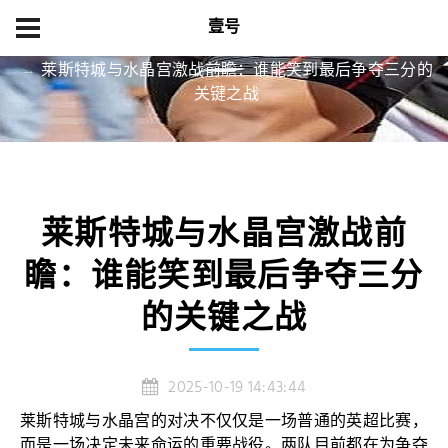
壹号
首页
资讯中心
莱斯特城与水晶宫激战前瞻：谁能笑到最后争夺三分的
关键之战
莱斯特城与水晶宫激战前
瞻：谁能笑到最后争夺三分
的关键之战
2025-10-19 14:43:44
莱斯特城与水晶宫的对决不仅仅是一场普通的英超比赛，
而是一场决定未来命运的重要战役。两队目前都在为争夺