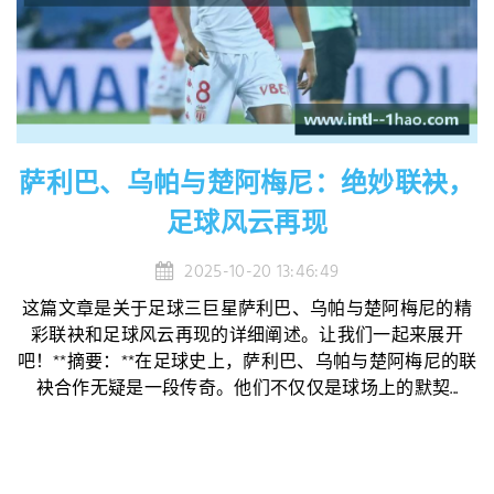
萨利巴、乌帕与楚阿梅尼：绝妙联袂，
足球风云再现
2025-10-20 13:46:49
这篇文章是关于足球三巨星萨利巴、乌帕与楚阿梅尼的精
彩联袂和足球风云再现的详细阐述。让我们一起来展开
吧！**摘要：**在足球史上，萨利巴、乌帕与楚阿梅尼的联
袂合作无疑是一段传奇。他们不仅仅是球场上的默契...