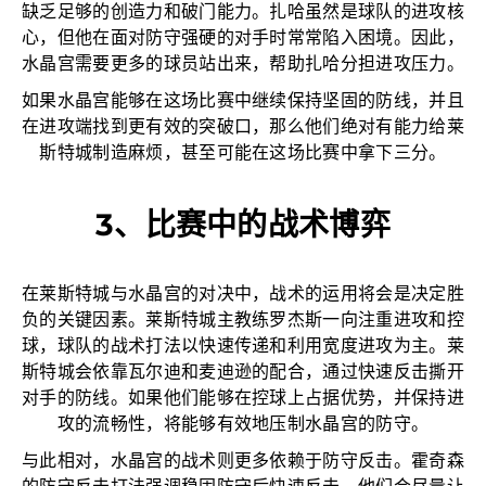
缺乏足够的创造力和破门能力。扎哈虽然是球队的进攻核
心，但他在面对防守强硬的对手时常常陷入困境。因此，
水晶宫需要更多的球员站出来，帮助扎哈分担进攻压力。
如果水晶宫能够在这场比赛中继续保持坚固的防线，并且
在进攻端找到更有效的突破口，那么他们绝对有能力给莱
斯特城制造麻烦，甚至可能在这场比赛中拿下三分。
3、比赛中的战术博弈
在莱斯特城与水晶宫的对决中，战术的运用将会是决定胜
负的关键因素。莱斯特城主教练罗杰斯一向注重进攻和控
球，球队的战术打法以快速传递和利用宽度进攻为主。莱
斯特城会依靠瓦尔迪和麦迪逊的配合，通过快速反击撕开
对手的防线。如果他们能够在控球上占据优势，并保持进
攻的流畅性，将能够有效地压制水晶宫的防守。
与此相对，水晶宫的战术则更多依赖于防守反击。霍奇森