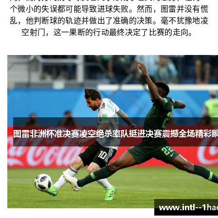
个微小的失误都可能导致进球失败。然而，图雷并没有慌
乱，他判断球的轨迹并做出了准确的决策。毫不犹豫地凌
空射门，这一果断的行动最终决定了比赛的走向。