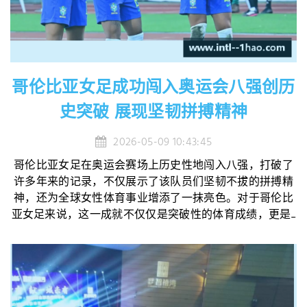
哥伦比亚女足成功闯入奥运会八强创历
史突破 展现坚韧拼搏精神
2026-05-09 10:43:45
哥伦比亚女足在奥运会赛场上历史性地闯入八强，打破了
许多年来的记录，不仅展示了该队员们坚韧不拔的拼搏精
神，还为全球女性体育事业增添了一抹亮色。对于哥伦比
亚女足来说，这一成就不仅仅是突破性的体育成绩，更是...