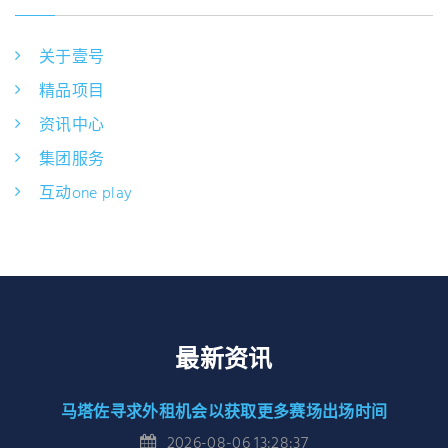
关于壹号
精品项目
资讯中心
集团服务
互动one play
最新资讯
马塔佐寻求外租机会以获取更多赛场出场时间
2026-08-06 13:28:37