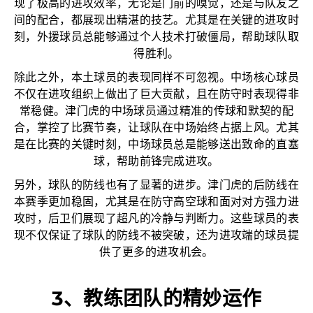
现了极高的进攻效率，无论是门前的嗅觉，还是与队友之
间的配合，都展现出精湛的技艺。尤其是在关键的进攻时
刻，外援球员总能够通过个人技术打破僵局，帮助球队取
得胜利。
除此之外，本土球员的表现同样不可忽视。中场核心球员
不仅在进攻组织上做出了巨大贡献，且在防守时表现得非
常稳健。津门虎的中场球员通过精准的传球和默契的配
合，掌控了比赛节奏，让球队在中场始终占据上风。尤其
是在比赛的关键时刻，中场球员总是能够送出致命的直塞
球，帮助前锋完成进攻。
另外，球队的防线也有了显著的进步。津门虎的后防线在
本赛季更加稳固，尤其是在防守高空球和面对对方强力进
攻时，后卫们展现了超凡的冷静与判断力。这些球员的表
现不仅保证了球队的防线不被突破，还为进攻端的球员提
供了更多的进攻机会。
3、教练团队的精妙运作