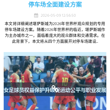
停车场全面建设方案
2026-05-09 12:56:50
本文将详细阐述堪萨斯城为2026年世界杯观众规划的专用
停车场建设方案。随着2026年世界杯的临近，堪萨斯城作
为主办城市之一，面临着庞大的观众群体和交通需求。在
此背景下，本文将从四个方面展开对停车场建设...