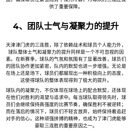
施，确保球员在紧张局势下保持冷静，为球队的三连胜提
供了重要保障。
4、团队士气与凝聚力的提升
天津津门虎的三连胜，除了依赖战术和球员个人能力外，
球队整体士气和凝聚力的提升同样是一个不可忽视的因
素。在新赛季，球队的气氛和氛围有了显著改善，球员们
的团队协作更加紧密，队内的默契也进一步增强。无论是
在场上还是场下，球员们都展现出一种积极向上的态度，
这使得球队的整体表现得到了极大的提升。
球队内的凝聚力，不仅体现在球场上的配合默契，还体现
在他们对胜利的渴望与追求中。每当球队取得领先时，球
员们会继续保持高强度的比赛节奏，确保胜利不被逆转；
而在落后的情况下，球员们不轻言放弃，始终保持着追赶
对手的信心。这种顽强拼搏的精神，也成为了津门虎能够
豪取三连胜的重要原因之一。