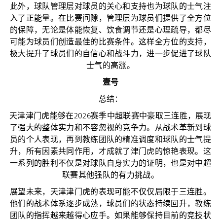
此外，球队管理层对球员的关心和支持也为球队的士气注
入了正能量。在比赛间隙，管理层为球员们提供了全方位
的保障，无论是体能恢复、饮食调节还是心理疏导，都尽
可能为球员们创造最佳的比赛条件。这样全方位的支持，
极大提升了球员们的自信心和战斗力，进一步促进了球队
士气的高涨。
壹号
总结：
天津津门虎能够在2026赛季中超联赛中豪取三连胜，展现
了强大的整体实力和不容忽视的竞争力。从战术革新到球
员的个人表现，再到教练团队的精准调度和球队的士气提
升，所有因素共同作用，才成就了津门虎的惊艳表现。这
一系列的胜利不仅是对球队自身实力的证明，也是对中超
联赛其他强队的有力挑战。
展望未来，天津津门虎的表现可能不仅仅局限于三连胜。
他们的战术体系逐步成熟，球员们的状态持续回升，教练
团队的指挥越来越得心应手。如果能够保持目前的竞技状