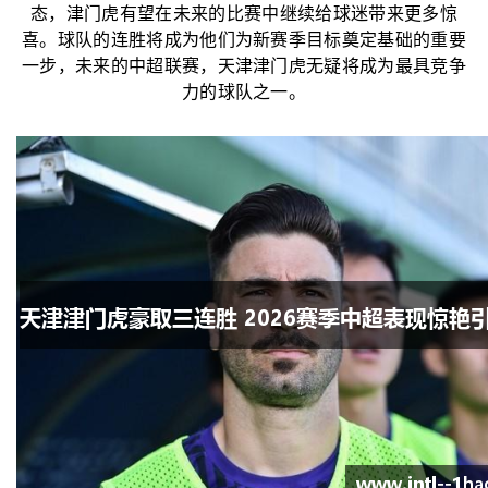
态，津门虎有望在未来的比赛中继续给球迷带来更多惊
喜。球队的连胜将成为他们为新赛季目标奠定基础的重要
一步，未来的中超联赛，天津津门虎无疑将成为最具竞争
力的球队之一。