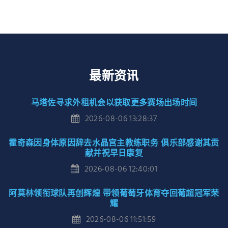
最新资讯
马塔佐寻求外租机会以获取更多赛场出场时间
2026-08-06 13:28:37
霍奇森因身体原因辞去水晶宫主教练职务 俱乐部感谢其贡
献并祝早日康复
2026-08-06 12:40:01
阿莫林领衔球队再创辉煌 带领葡萄牙体育夺回葡超冠军荣
耀
2026-08-06 11:51:59