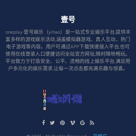
壹号
oneplay·壹号娱乐（yihao）是一站式专业娱乐平台,提供丰
富多样的游戏娱乐活动,涵盖模拟器游戏、真人互动、热门
电子游戏等内容。用户可通过APP下载快速接入平台,也可
使用在线登录入口便捷访问全站官方网址,随时随地畅玩。
平台致力于打造安全、公平、流畅的线上娱乐平台,满足用
户多元化的娱乐需求,让每一次点击都充满乐趣与惊喜。