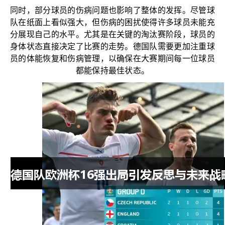
同时，部分球员的伤病问题也影响了整体的发挥。尽管球
队在纸面上看似强大，但伤病的困扰使得许多球员未能充
分展现自己的水平。尤其是在关键的淘汰赛阶段，球员的
身体状态直接决定了比赛的走势。德国队需要更加注重球
员的体能恢复和伤病管理，以确保在大赛期间每一位球员
都能保持最佳状态。