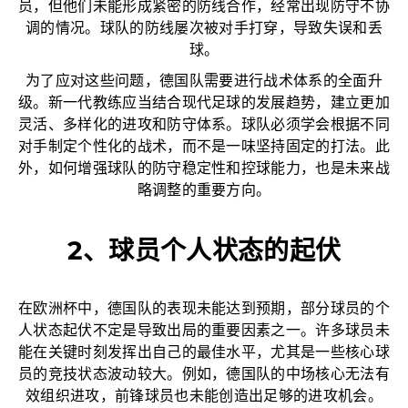
员，但他们未能形成紧密的防线合作，经常出现防守不协
调的情况。球队的防线屡次被对手打穿，导致失误和丢
球。
为了应对这些问题，德国队需要进行战术体系的全面升
级。新一代教练应当结合现代足球的发展趋势，建立更加
灵活、多样化的进攻和防守体系。球队必须学会根据不同
对手制定个性化的战术，而不是一味坚持固定的打法。此
外，如何增强球队的防守稳定性和控球能力，也是未来战
略调整的重要方向。
2、球员个人状态的起伏
在欧洲杯中，德国队的表现未能达到预期，部分球员的个
人状态起伏不定是导致出局的重要因素之一。许多球员未
能在关键时刻发挥出自己的最佳水平，尤其是一些核心球
员的竞技状态波动较大。例如，德国队的中场核心无法有
效组织进攻，前锋球员也未能创造出足够的进攻机会。