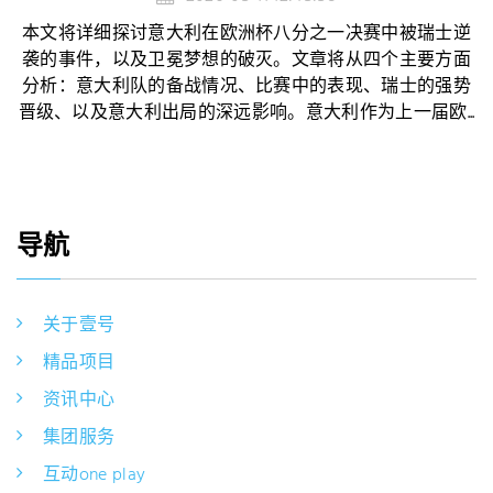
本文将详细探讨意大利在欧洲杯八分之一决赛中被瑞士逆
袭的事件，以及卫冕梦想的破灭。文章将从四个主要方面
分析：意大利队的备战情况、比赛中的表现、瑞士的强势
晋级、以及意大利出局的深远影响。意大利作为上一届欧...
导航
关于壹号
精品项目
资讯中心
集团服务
互动one play