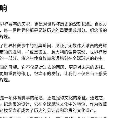
响
界杯赛事的庆祝，更是对世界杯历史的深刻纪念。自1930
，每一届世界杯都是足球历史的重要组成部分。纪念币的
辉煌。
了世界杯赛事中的经典瞬间，见证了无数伟大球员的光辉
带领的胜利，抑或是德国、意大利的强势表现，世界杯历
的一部分，将这些传奇故事永远镌刻在全球球迷的心中。
赛事的展望。它不仅是对过去的回顾，更是对未来的寄托。
更加重要的作用。纪念币的发行，让我们不仅在当下感受
辉煌。
仅是一项体育赛事的纪念，更是足球文化的象征。通过它，
。纪念币的设计、它在全球足球文化中的地位、作为收藏
这枚纪念币成为了历史的见证者和珍贵的文化遗产。