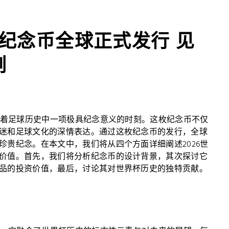
权纪念币全球正式发行 见
刻
志着足球历史中一项极具纪念意义的时刻。这枚纪念币不仅
迷和足球文化的深情表达。通过这枚纪念币的发行，全球
贵纪念。在本文中，我们将从四个方面详细阐述2026世
价值。首先，我们将分析纪念币的设计背景，其次探讨它
品的投资价值，最后，讨论其对世界杯历史的独特贡献。