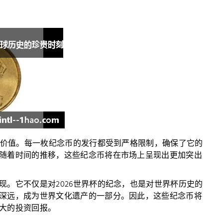
藏价值。每一枚纪念币的发行都受到严格限制，确保了它的
随着时间的推移，这些纪念币将在市场上呈现出更加突出
。它不仅是对2026世界杯的纪念，也是对世界杯历史的
深远，成为世界文化遗产的一部分。因此，这些纪念币将
大的投资回报。