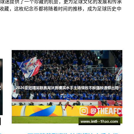
为球迷提供了一个珍藏的机会，更为足球文化的发展和传承
收藏，这枚纪念币都将随着时间的推移，成为足球历史中