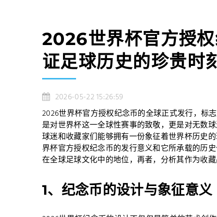
2026世界杯官方授
证足球历史的珍贵时
2026-05-22 15:26:59
2026世界杯官方授权纪念币的全球正式发行，标
是对世界杯这一全球性赛事的致敬，更是对无数球
球迷和收藏家们能够拥有一份象征着世界杯历史的珍
界杯官方授权纪念币的发行意义和它所承载的历史
在全球足球文化中的地位，再者，分析其作为收藏
1、纪念币的设计与象征意义