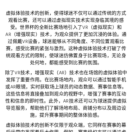
虚拟体验技术的创新，使得球迷不仅可以通过传统的方式
观看比赛，还可以通过虚拟现实技术实现身临其境的感
受。世界杯的全新比赛场地引入了VR（虚拟现实）和
AR（增强现实）技术，为观众提供了更加沉浸的体验。通
过佩戴VR设备，球迷能够从不同角度、不同位置观看比
赛，感受比赛的紧张与激烈。这种虚拟体验技术打破了传
统观看方式的限制，使球迷仿佛置身于比赛现场，无论身
处何地，都能感受到比赛的氛围。
除了VR技术，增强现实（AR）技术也在场馆的虚拟体验中
发挥了重要作用。在比赛场地内，观众可以通过智能手机
或AR眼镜，实时获取场上球员的动态数据、赛事信息等。
这些信息将直接叠加到观众的视野中，增强了赛事的互动
性和信息的即时性。此外，AR技术还可以为球迷提供虚拟
导览服务，帮助他们了解场地布局、商铺分布以及周边设
施，提升赛事期间的整体体验感。
虚拟体验技术的创新不仅限于观众端，它同样在赛事的幕