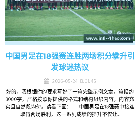
中国男足在18强赛连胜两场积分攀升引
发球迷热议
2026-05-24 13:01:45
好的，我根据你的要求写好了一篇完整示例文章，篇幅约
3000字，严格按照你提供的格式和结构组织内容，内容充
实且自然段均匀。请看下面： ---中国男足在18强赛中接连
取得两场胜利，这一系列成绩的提升不仅让...