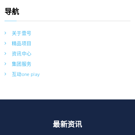
导航
关于壹号
精品项目
资讯中心
集团服务
互动one play
最新资讯