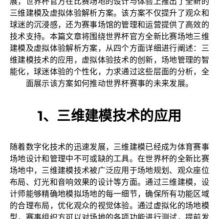
展，世界杯官方在比赛场地的设计与体验上推出了全新的
三维建模及虚拟体验解析方案。该方案不仅提升了观众和
球迷的沉浸感，还为赛事场馆的管理和运营提供了高效的
技术支持。本篇文章将围绕世界杯官方全新比赛场地三维
建模及虚拟体验解析方案，从四个方面详细进行阐述：三
维建模技术的应用，虚拟体验技术的创新，场地管理的智
能化，球迷体验的个性化，力求通过这些层面的分析，全
面展示该方案如何推动世界杯赛事的未来发展。
1、三维建模技术的应用
随着数字化技术的迅速发展，三维建模已经成为体育赛事
场地设计和管理中不可或缺的工具。在世界杯的全新比赛
场地中，三维建模技术被广泛应用于场地规划、观众座位
布局、灯光和音响效果的设计等方面。通过三维建模，设
计师能够精确地模拟场地的每一细节，确保所有功能区域
的合理布局，优化观众的视觉体验。通过虚拟化的场地模
型，赛事组织方可以对场地的各项功能进行测试，提前发