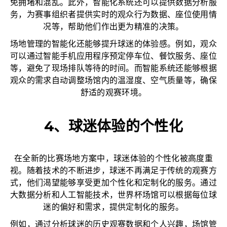
免拥堵和混乱。此外，智能化系统还可以提供数据分析服
务，为赛事组织者提供实时的观众行为数据、座位使用情
况等，帮助他们作出更为精准的决策。
场地管理的智能化还能够提升球迷的体验感。例如，观众
可以通过智能手机应用程序预定停车位、餐饮服务、座位
等，避免了现场排队等待的时间。而智能系统还能够根据
观众的需求自动调整场馆内的温湿度、空气质量等，确保
舒适的观赛环境。
4、球迷体验的个性化
在全新的比赛场地方案中，球迷体验的个性化被高度重
视。随着技术的不断进步，球迷不再满足于传统的观赛方
式，他们渴望能够享受更加个性化和定制化的服务。通过
大数据分析和人工智能技术，世界杯场馆可以根据每位球
迷的偏好和需求，提供定制化的服务。
例如，通过分析球迷的历史观赛数据和个人兴趣，场馆管