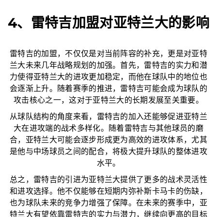
4、雷特吉加盟对亚特兰大的影响
雷特吉的加盟，不仅仅是对当前阵容的补充，更是对亚特
兰大未来几年战略规划的加强。首先，雷特吉的实力和潜
力使得亚特兰大的进攻更加稳定，而他在球队中的地位也
会逐渐上升。随着赛季的推进，雷特吉可能会成为球队的
攻击核心之一，这对于亚特兰大的长期发展至关重要。
从球队结构的角度来看，雷特吉的加入还能够促进亚特兰
大在进攻端的战术多样化。随着雷特吉与其他球员的磨
合，亚特兰大可能会逐步形成更为高效的进攻体系，尤其
是他与中场球员之间的配合，将极大提升球队的整体进攻
水平。
总之，雷特吉的引进为亚特兰大提供了更多的战术灵活性
和进攻选择。他不仅能够在短期内弥补斯卡马卡的伤缺，
也为球队未来的竞争力增强了保障。在未来的赛季中，亚
特兰大有望依靠雷特吉的实力与潜力，继续向更高的目标