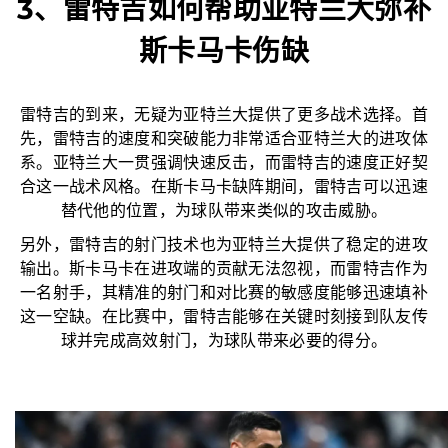
3、雷特吉如何帮助亚特兰大弥补
斯卡马卡伤缺
雷特吉的到来，无疑为亚特兰大提供了更多战术选择。首
先，雷特吉的速度和突破能力非常适合亚特兰大的进攻体
系。亚特兰大一贯强调快速反击，而雷特吉的速度正好契
合这一战术风格。在斯卡马卡缺阵期间，雷特吉可以迅速
替代他的位置，为球队带来类似的攻击威胁。
另外，雷特吉的射门技术也为亚特兰大提供了稳定的进攻
输出。斯卡马卡在进攻端的贡献无法忽视，而雷特吉作为
一名射手，其精准的射门和对比赛的敏感度能够迅速填补
这一空缺。在比赛中，雷特吉能够在关键时刻接到队友传
球并完成高效射门，为球队带来必要的得分。