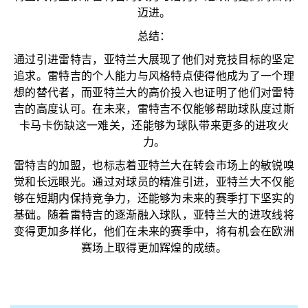
迈进。
总结：
通过引进雷特吉，亚特兰大展现了他们对竞技目标的坚定
追求。雷特吉的个人能力与风格特点使得他成为了一个理
想的替代者，而亚特兰大的高价投入也证明了他们对雷特
吉的高度认可。在未来，雷特吉不仅能够帮助球队度过斯
卡马卡伤缺这一难关，还能够为球队带来更多的进攻火
力。
雷特吉的加盟，也标志着亚特兰大在转会市场上的敏锐嗅
觉和长远眼光。通过对球员的精准引进，亚特兰大不仅能
够在短期内保持竞争力，还能够为未来的赛季打下坚实的
基础。随着雷特吉的逐渐融入球队，亚特兰大的进攻线将
变得更加多样化，他们在未来的赛季中，将有机会在欧洲
赛场上取得更加辉煌的成绩。