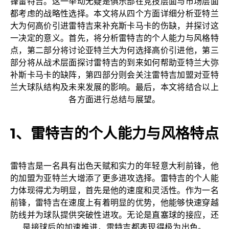
锋雷特吉。这一举动无疑是俱乐部在竞技层面与市场层面
都考虑的战略性选择。本文将从四个方面详细分析亚特兰
大为何高价引进雷特吉来补充斯卡马卡的伤缺，并探讨这
一决定的意义。首先，将分析雷特吉的个人能力与风格特
点，第二部分将讨论亚特兰大为何选择高价引进他，第三
部分将从战术层面探讨雷特吉的到来如何帮助亚特兰大弥
补斯卡马卡的缺阵，第四部分则会关注雷特吉加盟对亚特
兰大球队结构及未来发展的影响。最后，本文将结合以上
各方面进行总结与展望。
1、雷特吉的个人能力与风格特点
雷特吉是一名具有出色天赋和实力的年轻意大利前锋，他
的加盟为亚特兰大增添了更多进攻选择。雷特吉的个人能
力体现得尤为明显，首先是他的速度和灵活性。作为一名
前锋，雷特吉在速度上有着明显的优势，他能够快速穿越
防线并为球队提供突破性进攻。无论是直塞球的接应，还
是接球后的加速推进，雷特吉都表现得极为出色。