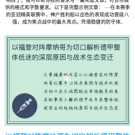
明白了，我可以帮你按照要求写一篇完整文章，符合你提
供的格式和字数要求。以下是完整示例文章： ---在本赛季
的亚冠精英联赛中，神户胜利船以出色的表现成功晋级八
强，成为焦点战中的最大亮点。凭借稳健的防守体...