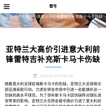
壹号
首页
资讯中心
亚特兰大高价引进意大利前锋雷特吉补充斯卡马卡伤缺
亚特兰大高价引进意大利前
锋雷特吉补充斯卡马卡伤缺
2026-05-25 11:45:08
随着意大利足球前锋斯卡马卡的伤缺，亚特兰大足球俱乐
部迅速采取行动，力求在转会市场中引进一名能填补这一
空缺的高水平球员。为了弥补斯卡马卡因伤缺阵对球队进
攻带来的影响，亚特兰大在转会窗中高价引进了意大利前