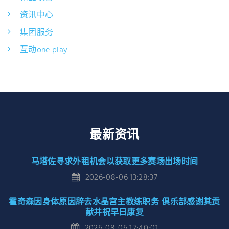
资讯中心
集团服务
互动one play
最新资讯
马塔佐寻求外租机会以获取更多赛场出场时间
2026-08-06 13:28:37
霍奇森因身体原因辞去水晶宫主教练职务 俱乐部感谢其贡
献并祝早日康复
2026-08-06 12:40:01