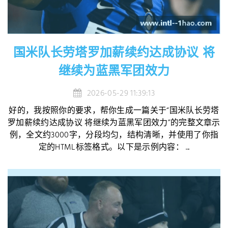
国米队长劳塔罗加薪续约达成协议 将
继续为蓝黑军团效力
2026-05-29 11:39:13
好的，我按照你的要求，帮你生成一篇关于“国米队长劳塔
罗加薪续约达成协议 将继续为蓝黑军团效力”的完整文章示
例，全文约3000字，分段均匀，结构清晰，并使用了你指
定的HTML标签格式。以下是示例内容： ...