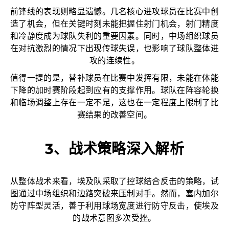
前锋线的表现则略显遗憾。几名核心进攻球员在比赛中创
造了机会，但在关键时刻未能把握住射门机会，射门精度
和冷静度成为球队失利的重要因素。同时，中场组织球员
在对抗激烈的情况下出现传球失误，也影响了球队整体进
攻的连续性。
值得一提的是，替补球员在比赛中发挥有限，未能在体能
下降的加时赛阶段起到应有的支撑作用。球队在阵容轮换
和临场调整上存在一定不足，这也在一定程度上限制了比
赛结果的改善空间。
3、战术策略深入解析
从整体战术来看，埃及队采取了控球结合反击的策略，试
图通过中场组织和边路突破来压制对手。然而，塞内加尔
防守阵型灵活，善于利用球场宽度进行防守反击，使埃及
的战术意图多次受挫。