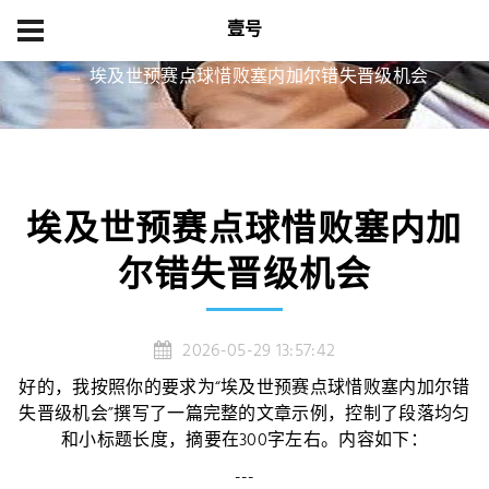
壹号
首页
资讯中心
埃及世预赛点球惜败塞内加尔错失晋级机会
埃及世预赛点球惜败塞内加
尔错失晋级机会
2026-05-29 13:57:42
好的，我按照你的要求为“埃及世预赛点球惜败塞内加尔错
失晋级机会”撰写了一篇完整的文章示例，控制了段落均匀
和小标题长度，摘要在300字左右。内容如下：
---