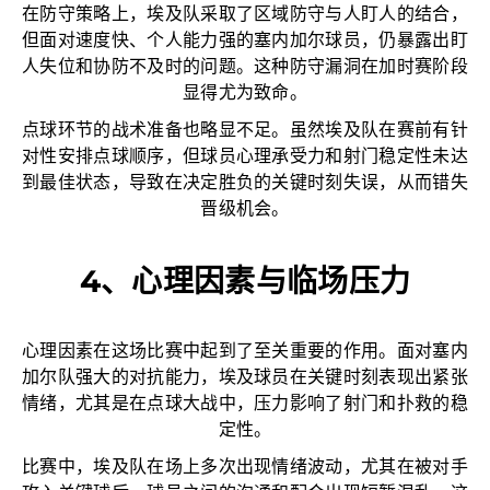
在防守策略上，埃及队采取了区域防守与人盯人的结合，
但面对速度快、个人能力强的塞内加尔球员，仍暴露出盯
人失位和协防不及时的问题。这种防守漏洞在加时赛阶段
显得尤为致命。
点球环节的战术准备也略显不足。虽然埃及队在赛前有针
对性安排点球顺序，但球员心理承受力和射门稳定性未达
到最佳状态，导致在决定胜负的关键时刻失误，从而错失
晋级机会。
4、心理因素与临场压力
心理因素在这场比赛中起到了至关重要的作用。面对塞内
加尔队强大的对抗能力，埃及球员在关键时刻表现出紧张
情绪，尤其是在点球大战中，压力影响了射门和扑救的稳
定性。
比赛中，埃及队在场上多次出现情绪波动，尤其在被对手