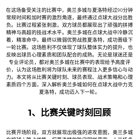
---
在这场备受关注的比赛中，奥兰多城与夏洛特经过90分钟
常规时间和加时赛的激烈角逐，最终通过点球大战分出胜
负。比赛过程紧张刺激，双方球员都展现出了顽强的拼搏
精神与高超的技战术水平。奥兰多城在点球大战中冷静沉
着，精准命中，最终以微弱优势战胜夏洛特，成功晋级下
一轮比赛。这场胜利不仅体现了球队整体实力的提升，也
反映出球员心理素质和团队配合的成熟。无论是球迷还是
专业评论员，都对奥兰多城在比赛中的表现给予高度评
价，认为这场胜利将为球队未来的赛程注入更多信心与动
力。本文将从比赛关键时刻、球员表现、战术策略和心理
素质四个方面，深入解析奥兰多城如何在点球大战中力克
夏洛特，成功迈入下一轮。
1、比赛关键时刻回顾
比赛开场阶段，双方就展现出极强的进攻意图，奥兰多城