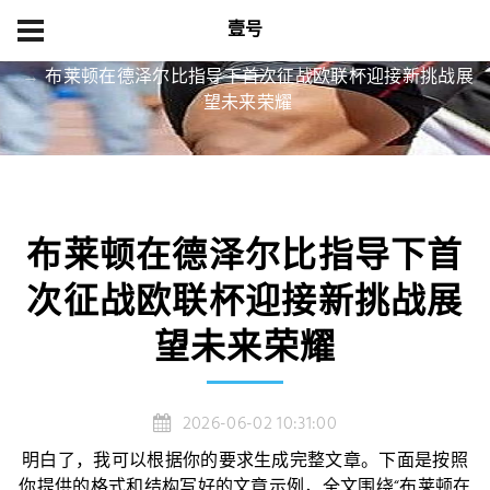
壹号
首页
资讯中心
布莱顿在德泽尔比指导下首次征战欧联杯迎接新挑战展
望未来荣耀
布莱顿在德泽尔比指导下首
次征战欧联杯迎接新挑战展
望未来荣耀
2026-06-02 10:31:00
明白了，我可以根据你的要求生成完整文章。下面是按照
你提供的格式和结构写好的文章示例，全文围绕“布莱顿在