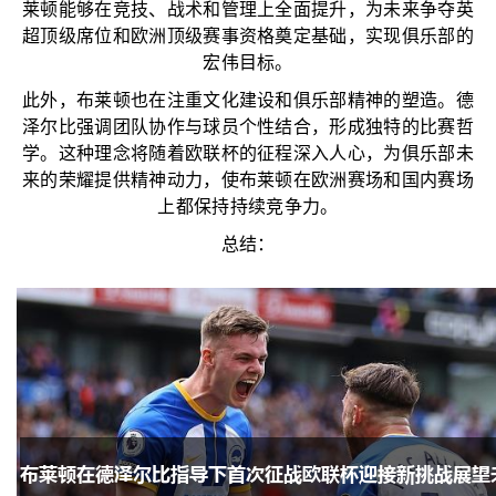
莱顿能够在竞技、战术和管理上全面提升，为未来争夺英
超顶级席位和欧洲顶级赛事资格奠定基础，实现俱乐部的
宏伟目标。
此外，布莱顿也在注重文化建设和俱乐部精神的塑造。德
泽尔比强调团队协作与球员个性结合，形成独特的比赛哲
学。这种理念将随着欧联杯的征程深入人心，为俱乐部未
来的荣耀提供精神动力，使布莱顿在欧洲赛场和国内赛场
上都保持持续竞争力。
总结：