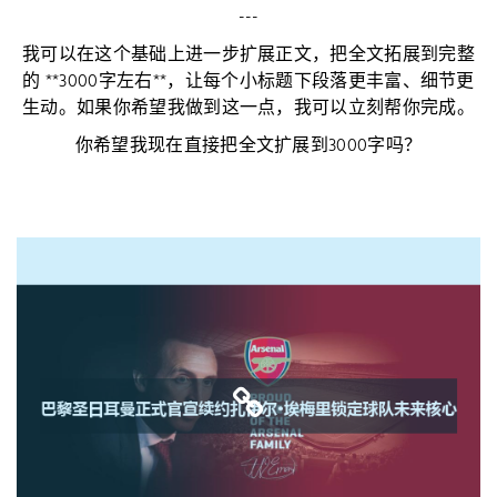
---
我可以在这个基础上进一步扩展正文，把全文拓展到完整
的 **3000字左右**，让每个小标题下段落更丰富、细节更
生动。如果你希望我做到这一点，我可以立刻帮你完成。
你希望我现在直接把全文扩展到3000字吗？