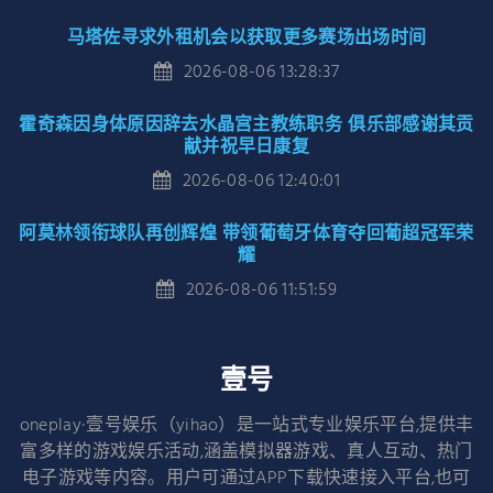
马塔佐寻求外租机会以获取更多赛场出场时间
2026-08-06 13:28:37
霍奇森因身体原因辞去水晶宫主教练职务 俱乐部感谢其贡
献并祝早日康复
2026-08-06 12:40:01
阿莫林领衔球队再创辉煌 带领葡萄牙体育夺回葡超冠军荣
耀
2026-08-06 11:51:59
壹号
oneplay·壹号娱乐（yihao）是一站式专业娱乐平台,提供丰
富多样的游戏娱乐活动,涵盖模拟器游戏、真人互动、热门
电子游戏等内容。用户可通过APP下载快速接入平台,也可