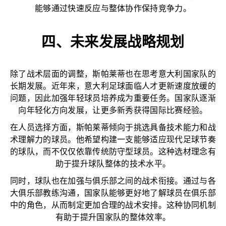
能够通过快速反应与整体协作保持竞争力。
四、未来发展战略规划
除了战术层面的调整，斯帕莱蒂也在思考意大利国家队的
长期发展。近年来，意大利足球面临人才更新速度放缓的
问题，因此加强年轻球员培养成为重要任务。国家队逐渐
向年轻化方向发展，让更多新秀获得国际比赛经验。
在人员选择方面，斯帕莱蒂倾向于挑选具备技术能力和战
术理解力的球员。他希望构建一支能够适应现代足球节奏
的球队，而不仅仅依靠传统防守型球员。这种选材理念有
助于提升球队整体的技术水平。
同时，球队也在加强与俱乐部之间的战术衔接。通过与各
大俱乐部教练沟通，国家队能够更好地了解球员在俱乐部
中的角色，从而制定更加合理的战术安排。这种协同机制
有助于提升国家队的整体效率。