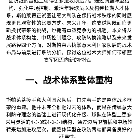
固防线的基础上获得更多进攻创造力。通过调整阵型结
构、强化中场控制、激活年轻球员以及构建长期人才体
系，斯帕莱蒂正试图让意大利队在保持战术秩序的同时展
现更具观赏性的比赛方式。未来几年，这支球队既面临更
新换代带来的挑战，也拥有重塑竞争力的机遇。本文将从
战术体系构建、中场控制理念、攻防转换策略以及未来发
展路径四个方面，对斯帕莱蒂执掌意大利国家队后的战术
布局与前景进行系统分析，探讨这位战术大师如何带领蓝
衣军团迈向新的时代。
一、战术体系整体重构
斯帕莱蒂接手意大利国家队后，首先着手的是整体战术框
架的重建。他并未完全推翻过去的体系，而是在传统意大
利防守理念的基础上进行现代化升级。球队在阵型上更多
采用灵活的4-3-3或4-2-3-1结构，通过边后卫前插和中场轮
转来增加进攻层次，使整体阵型在攻防两端都具备良好的
延展性。