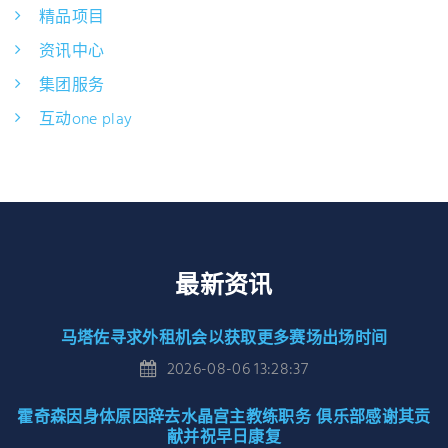
精品项目
资讯中心
集团服务
互动one play
最新资讯
马塔佐寻求外租机会以获取更多赛场出场时间
2026-08-06 13:28:37
霍奇森因身体原因辞去水晶宫主教练职务 俱乐部感谢其贡
献并祝早日康复