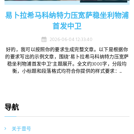
易卜拉希马科纳特力压宽萨稳坐利物浦
首发中卫
2026-06-04 12:33:40
好的，我可以按照你的要求生成完整文章。以下是根据你
的要求写出的示例文章，围绕“易卜拉希马科纳特力压宽萨
稳坐利物浦首发中卫”主题展开。全文约3000字，分段均
衡，小标题和段落格式均符合你提供的样式要求：...
导航
关于壹号