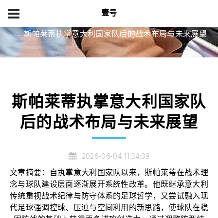
壹号
首页
资讯中心
斯帕莱蒂执掌意大利国家队后的战术布局与未来展望
斯帕莱蒂执掌意大利国家队
后的战术布局与未来展望
2026-06-04 11:34:39
文章摘要：自执掌意大利国家队以来，斯帕莱蒂在战术理
念与球队建设层面逐渐展开系统性改革。他既继承意大利
传统重视战术纪律与防守体系的足球哲学，又尝试融入现
代足球强调控球、压迫与空间利用的新思路，使球队在稳