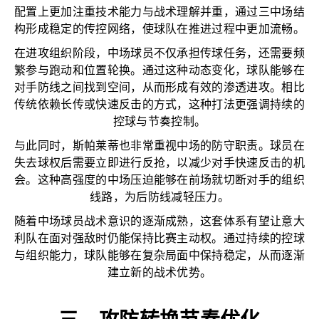
配置上更加注重技术能力与战术理解并重，通过三中场结
构形成稳定的传控网络，使球队在推进过程中更加流畅。
在进攻组织阶段，中场球员不仅承担传球任务，还需要频
繁参与跑动和位置轮换。通过这种动态变化，球队能够在
对手防线之间找到空间，从而形成有效的渗透进攻。相比
传统依赖长传或快速反击的方式，这种打法更强调持续的
控球与节奏控制。
与此同时，斯帕莱蒂也非常重视中场的防守职责。球员在
失去球权后需要立即进行反抢，以减少对手快速反击的机
会。这种高强度的中场压迫能够在前场就切断对手的组织
线路，为后防线减轻压力。
随着中场球员战术意识的逐渐成熟，这套体系有望让意大
利队在面对强敌时仍能保持比赛主动权。通过持续的控球
与组织能力，球队能够在复杂局面中保持稳定，从而逐渐
建立新的战术优势。