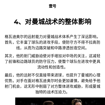
壹号
4、对曼城战术的整体影响
格瓦迪奥尔的远射能力对曼城战术体系产生了深远影响。
首先，它丰富了球队的进攻手段，使防守方不得不拉高防
线，从而为边路突破和中路渗透创造空间。
其次，他的射门威胁迫使对手增加对中场的关注，这减轻
了前锋和边路球员的防守压力，使整个球队在进攻中更具
流动性和创造性。
最后，他的远射不仅直接带来进球，也提升了曼城的心理
优势。对手在面对格瓦迪奥尔时会更加谨慎，避免给予他
射门机会，这无形中削弱了对方整体进攻威胁，形成曼城
独特的战术压迫力。