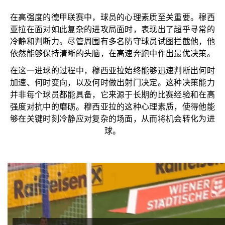
在高强度的德甲联赛中，球员的心理素质至关重要。穆西
亚拉在面对如此复杂的进攻局面时，表现出了超乎寻常的
冷静和判断力。尽管周围有多名防守球员试图拦截他，他
依然能够保持清晰的头脑，在高速奔跑中作出最优决策。
在这一进球的过程中，穆西亚拉始终能够迅速判断出何时
加速、何时变向，以及何时做出射门决定。这种决策能力
并非每个球员都能具备，它来源于长期的比赛经验和在高
强度对抗中的磨砺。穆西亚拉的这种心理素质，使得他能
够在关键时刻冷静应对复杂的场面，从而将机会转化为进
球。