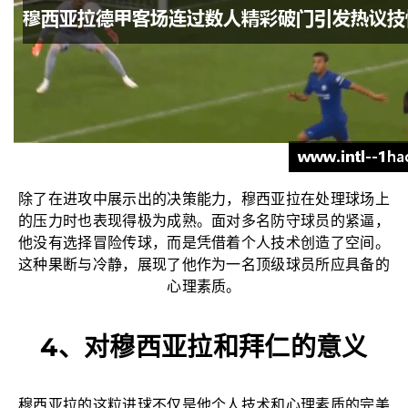
除了在进攻中展示出的决策能力，穆西亚拉在处理球场上
的压力时也表现得极为成熟。面对多名防守球员的紧逼，
他没有选择冒险传球，而是凭借着个人技术创造了空间。
这种果断与冷静，展现了他作为一名顶级球员所应具备的
心理素质。
4、对穆西亚拉和拜仁的意义
穆西亚拉的这粒进球不仅是他个人技术和心理素质的完美