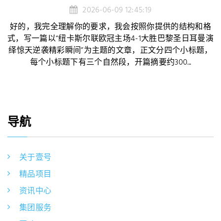
2026-06-09 12:45:19
好的，我完全理解你的要求，我会按照你提供的结构和格
式，写一篇以“纽卡斯尔联欧冠主场4-1大胜巴黎圣日耳曼演
绎惊天逆袭精彩瞬间”为主题的文章，正文分四个小标题，
每个小标题下有三个自然段，开篇摘要约300...
导航
关于壹号
精品项目
资讯中心
集团服务