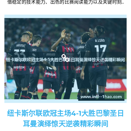
借稳定的技术能力、出色的比赛阅读能力以及关键时刻...
纽卡斯尔联欧冠主场4-1大胜巴黎圣日
耳曼演绎惊天逆袭精彩瞬间