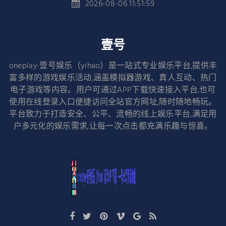
2026-08-06 11:51:59
壹号
oneplay·壹号娱乐（yihao）是一站式专业娱乐平台,提供丰
富多样的游戏娱乐活动,涵盖模拟器游戏、真人互动、热门
电子游戏等内容。用户可通过APP下载快速接入平台,也可
使用在线登录入口便捷访问全站官方网址,随时随地畅玩。
平台致力于打造安全、公平、流畅的线上娱乐平台,满足用
户多元化的娱乐需求,让每一次点击都充满乐趣与惊喜。